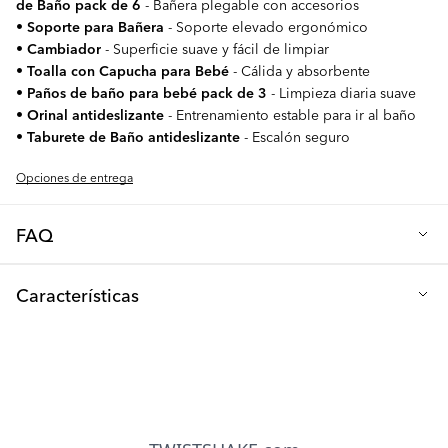
de Baño pack de 6
- Bañera plegable con accesorios
•
Soporte para Bañera
- Soporte elevado ergonómico
•
Cambiador
- Superficie suave y fácil de limpiar
•
Toalla con Capucha para Bebé
- Cálida y absorbente
•
Paños de baño para bebé pack de 3
- Limpieza diaria suave
•
Orinal antideslizante
- Entrenamiento estable para ir al baño
•
Taburete de Baño antideslizante
- Escalón seguro
Opciones de entrega
FAQ
P: ¿Por qué el Kit de Baño Premium Blanco es la solución todo
Características
en uno definitiva para mi bebé?
Este completo kit en un
impecable color blanco cubre todas las etapas de la rutina de
Material: Plástico PP de alta calidad y textiles suaves y
higiene de tu bebé, desde su primer baño hasta que aprende a
absorbentes
usar el orinal. Incluye todo lo que necesitas para el baño, el
cambio de pañales y la transición al inodoro, ahorrándote el
Seguridad: Todos los componentes libres de BPA
tiempo y el esfuerzo de buscar cada artículo por separado, a la
vez que garantiza una configuración perfectamente coordinada y
Edad recomendada: Recién nacido (0+ meses); la bañera es