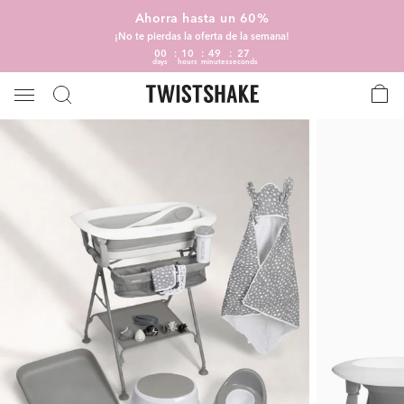
Ahorra hasta un 60%
¡No te pierdas la oferta de la semana!
00
10
49
26
days
hours
minutes
seconds