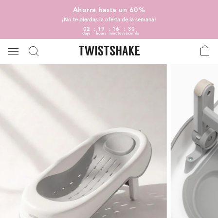
Ahorra hasta un 60%
¡No te pierdas la oferta de la semana!
02
19
16
29
days
hours
minutes
seconds