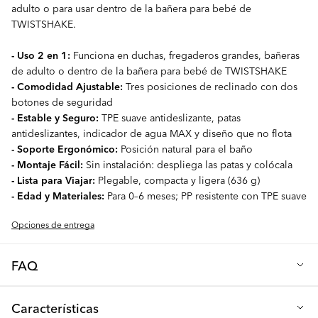
adulto o para usar dentro de la bañera para bebé de
TWISTSHAKE.
- Uso 2 en 1:
Funciona en duchas, fregaderos grandes, bañeras
de adulto o dentro de la bañera para bebé de TWISTSHAKE
- Comodidad Ajustable:
Tres posiciones de reclinado con dos
botones de seguridad
- Estable y Seguro:
TPE suave antideslizante, patas
antideslizantes, indicador de agua MAX y diseño que no flota
- Soporte Ergonómico:
Posición natural para el baño
- Montaje Fácil:
Sin instalación: despliega las patas y colócala
- Lista para Viajar:
Plegable, compacta y ligera (636 g)
- Edad y Materiales:
Para 0–6 meses; PP resistente con TPE suave
Opciones de entrega
FAQ
Q: ¿Qué hace que la Hamaca para Ducha y Baño TWISTSHAKE
Características
sea una gran elección?