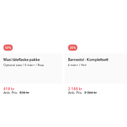
50
%
35
%
Maxi tåteflaske-pakke
Barnestol - Komplettsett
Optional sizes / 0 mån+ / Rosa
6 mån+ / Hvit
418 kr
2 188 kr
Anb. Pris:
836 kr
Anb. Pris:
3 366 kr