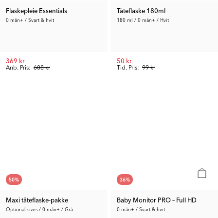
Flaskepleie Essentials
Tåteflaske 180ml
0 mån+ / Svart & hvit
180 ml / 0 mån+ / Hvit
369 kr
50 kr
Anb. Pris:
608 kr
Tid. Pris:
99 kr
50
%
36
%
Maxi tåteflaske-pakke
Baby Monitor PRO – Full HD
Optional sizes / 0 mån+ / Grå
0 mån+ / Svart & hvit