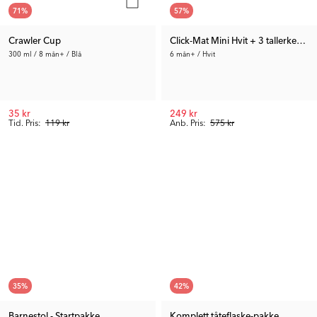
71
%
57
%
Crawler Cup
Click-Mat Mini Hvit + 3 tallerkener
300 ml / 8 mån+ / Blå
6 mån+ / Hvit
35 kr
249 kr
Tid. Pris:
119 kr
Anb. Pris:
575 kr
35
%
42
%
Barnestol - Startpakke
Komplett tåteflaske-pakke