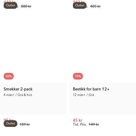
440 kr
243 kr
Outlet
Outlet
Anb. Pris:
880 kr
Anb. Pris:
485 kr
50
%
70
%
Smekker 2-pack
Bestikk for barn 12+
4 mån+ / Grå & hvit
12 mån+ / Grå
95 kr
45 kr
Outlet
Tid. Pris:
189 kr
Tid. Pris:
149 kr