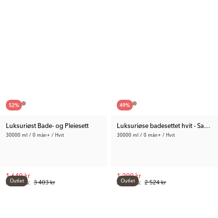
52
%
49
%
Luksuriøst Bade- og Pleiesett
Luksuriøse badesettet hvit - Sam
30000 ml / 0 mån+ / Hvit
30000 ml / 0 mån+ / Hvit
1 649 kr
1 299 kr
Outlet
Outlet
Anb. Pris:
3 403 kr
Anb. Pris:
2 524 kr