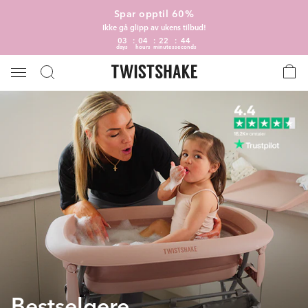
Spar opptil 60%
Ikke gå glipp av ukens tilbud!
03
04
22
43
days
hours
minutes
seconds
Bestselgere