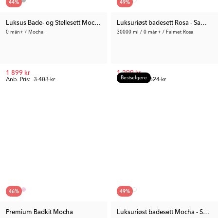
44
%
49
%
Luksus Bade- og Stellesett Mocha
Luksuriøst badesett Rosa - Samme
0 mån+ / Mocha
30000 ml / 0 mån+ / Falmet Rosa
1 899 kr
1 299 kr
Bestselgere
Anb. Pris:
3 403 kr
Anb. Pris:
2 524 kr
46
%
49
%
Premium Badkit Mocha
Luksuriøst badesett Mocha - Samm