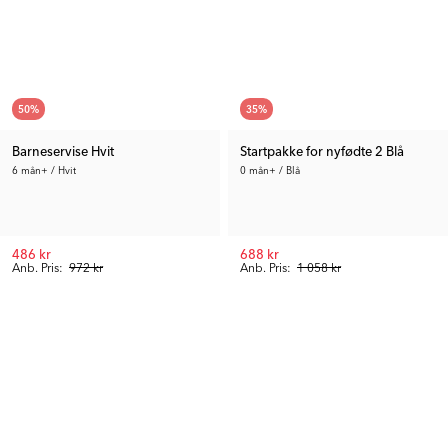
50
%
35
%
Barneservise Hvit
Startpakke for nyfødte 2 Blå
6 mån+ / Hvit
0 mån+ / Blå
486 kr
688 kr
Anb. Pris:
972 kr
Anb. Pris:
1 058 kr