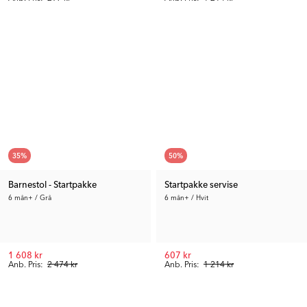
35
%
50
%
Barnestol - Startpakke
Startpakke servise
6 mån+ / Grå
6 mån+ / Hvit
1 608 kr
607 kr
Anb. Pris:
2 474 kr
Anb. Pris:
1 214 kr