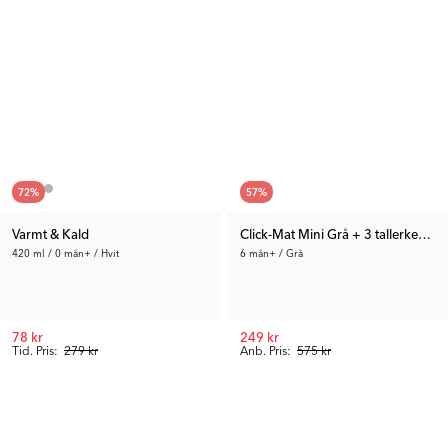
72
%
57
%
Varmt & Kald
Click-Mat Mini Grå + 3 tallerkener
420 ml / 0 mån+ / Hvit
6 mån+ / Grå
78 kr
249 kr
Tid. Pris:
279 kr
Anb. Pris:
575 kr