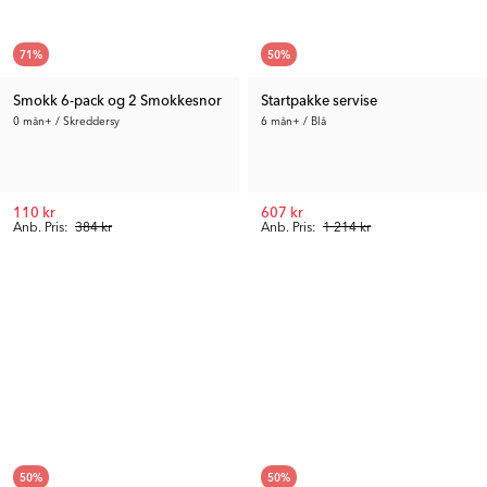
71
%
50
%
Smokk 6-pack og 2 Smokkesnor
Startpakke servise
0 mån+ / Skreddersy
6 mån+ / Blå
110 kr
607 kr
Anb. Pris:
384 kr
Anb. Pris:
1 214 kr
50
%
50
%