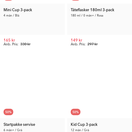
Mini Cup 3-pack
Tåteflasker 180ml 3-pack
4 mån / Blå
180 ml / 0 mån+ / Rosa
165 kr
149 kr
Anb. Pris:
330 kr
Anb. Pris:
297 kr
50
%
50
%
Startpakke servise
Kid Cup 3-pack
6 mån+ / Grå
12 mån / Grå