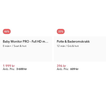
46
%
35
%
Baby Monitor PRO – Full HD med to kameraer
Potte & Baderomskrakk
0 mån+ / Svart & hvit
12 mån / Grå & hvit
1 999 kr
396 kr
Anb. Pris:
3 688 kr
Anb. Pris:
609 kr