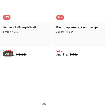
35
%
74
%
Barnestol - Komplettsett
Klemmepose- og klemmeskje-sett
6 mån+ / Grå
220 ml / 6 mån+
2 188 kr
54 kr
Outlet
Anb. Pris:
3 366 kr
Anb. Pris:
209 kr