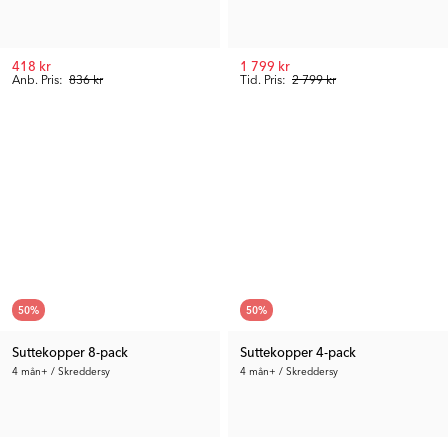
418 kr
1 799 kr
Anb. Pris:
836 kr
Tid. Pris:
2 799 kr
50
%
50
%
Suttekopper 8-pack
Suttekopper 4-pack
4 mån+ / Skreddersy
4 mån+ / Skreddersy