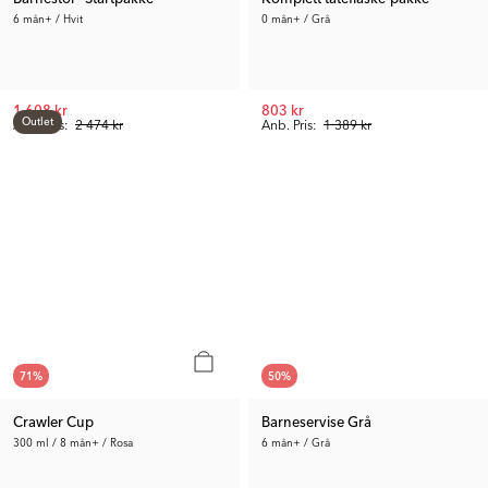
6 mån+ / Hvit
0 mån+ / Grå
1 608 kr
803 kr
Outlet
Anb. Pris:
2 474 kr
Anb. Pris:
1 389 kr
71
%
50
%
Crawler Cup
Barneservise Grå
300 ml / 8 mån+ / Rosa
6 mån+ / Grå