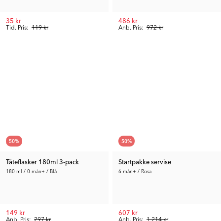
35 kr
486 kr
Tid. Pris:
119 kr
Anb. Pris:
972 kr
50
%
50
%
Tåteflasker 180ml 3-pack
Startpakke servise
180 ml / 0 mån+ / Blå
6 mån+ / Rosa
149 kr
607 kr
Anb. Pris:
297 kr
Anb. Pris:
1 214 kr