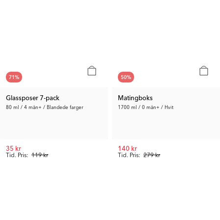
71
%
50
%
Glassposer 7-pack
Matingboks
80 ml / 4 mån+ / Blandede farger
1700 ml / 0 mån+ / Hvit
35 kr
140 kr
Tid. Pris:
119 kr
Tid. Pris:
279 kr