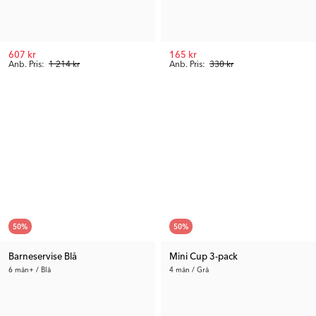
607 kr
165 kr
Anb. Pris:
1 214 kr
Anb. Pris:
330 kr
50
%
50
%
Barneservise Blå
Mini Cup 3-pack
6 mån+ / Blå
4 mån / Grå