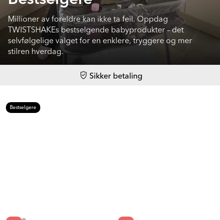
Millioner av foreldre kan ikke ta feil. Oppdag
TWISTSHAKEs bestselgende babyprodukter – det
selvfølgelige valget for en enklere, tryggere og mer
stilren hverdag.
Sikker betaling
Bestselgere