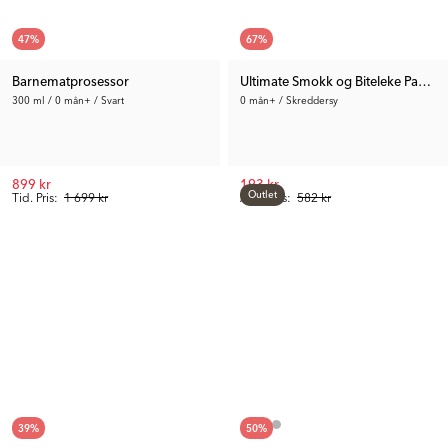
47
%
67
%
Barnematprosessor
Ultimate Smokk og Biteleke Pakke
300 ml / 0 mån+ / Svart
0 mån+ / Skreddersy
899 kr
193 kr
Outlet
Tid. Pris:
1 699 kr
Anb. Pris:
582 kr
39
%
50
%