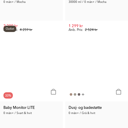
0 mån+ / Mocha
30000 ml / 0 mån+ / Mocha
2 299 kr
1 299 kr
Outlet
Anb. Pris:
4 259 kr
Anb. Pris:
2 524 kr
33
%
Baby Monitor LITE
Dusj- og badestøtte
0 mån+ / Svart & hvit
0 mån+ / Grå & hvit