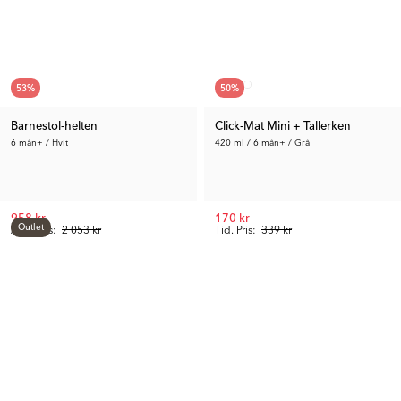
53
%
50
%
Barnestol-helten
Click-Mat Mini + Tallerken
6 mån+ / Hvit
420 ml / 6 mån+ / Grå
958 kr
170 kr
Outlet
Anb. Pris:
2 053 kr
Tid. Pris:
339 kr