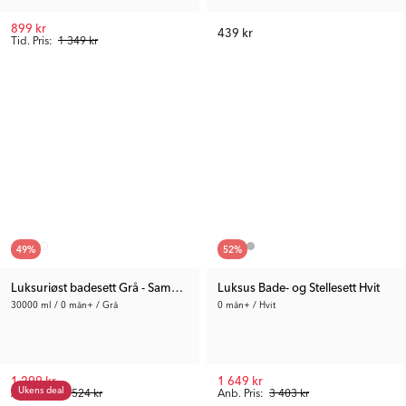
899 kr
439 kr
Tid. Pris:
1 349 kr
49
%
52
%
Luksuriøst badesett Grå - Sammenleggbar badekar med badestativ
Luksus Bade- og Stellesett Hvit
30000 ml / 0 mån+ / Grå
0 mån+ / Hvit
1 299 kr
1 649 kr
Ukens deal
Anb. Pris:
2 524 kr
Anb. Pris:
3 403 kr