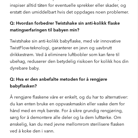
inspiser alltid tåten for eventuelle sprekker eller skader, og
erstatt den umiddelbart hvis det oppdages noen problemer.
Q: Hvordan forbedrer Twistshake sin anti-kolikk flaske
matingserfaringen til babyen min?
Twistshake sin anti-kolikk babyflaske, med vår innovative
TwistFlow-teknologi, garanterer en jevn og uavbrutt
drikkestrøm. Ved å eliminere luftbobler som kan føre til
ubehag, reduserer den betydelig risikoen for kolikk hos din
dyrebare baby.
Q: Hva er den anbefalte metoden for å rengjøre
babyflasken?
Å rengjøre flaskene våre er enkelt, og du har to alternativer:
du kan enten bruke en oppvaskmaskin eller vaske dem for
hånd med en myk børste. For å sikre grundig rengjøring,
sørg for å demontere alle deler og la dem lufttørke. Om
ønskelig, kan du med jevne mellomrom sterilisere flasken
ved å koke den i vann.