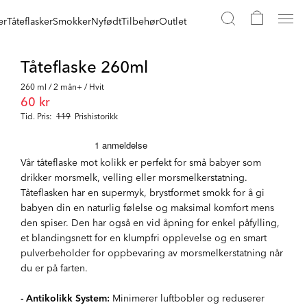
er
Tåteflasker
Smokker
Nyfødt
Tilbehør
Outlet
Tåteflaske 260ml
260 ml / 2 mån+ / Hvit
60 kr
Tid. Pris:
119
Prishistorikk
Vår tåteflaske mot kolikk er perfekt for små babyer som
drikker morsmelk, velling eller morsmelkerstatning.
Tåteflasken har en supermyk, brystformet smokk for å gi
babyen din en naturlig følelse og maksimal komfort mens
den spiser. Den har også en vid åpning for enkel påfylling,
et blandingsnett for en klumpfri opplevelse og en smart
pulverbeholder for oppbevaring av morsmelkerstatning når
du er på farten.
- Antikolikk System:
Minimerer luftbobler og reduserer