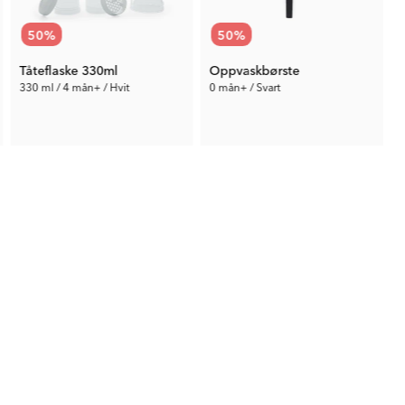
50
%
50
%
Tåteflaske 330ml
Oppvaskbørste
330 ml / 4 mån+ / Hvit
0 mån+ / Svart
60 kr
60 kr
Tid. Pris:
119 kr
Tid. Pris:
119 kr
T