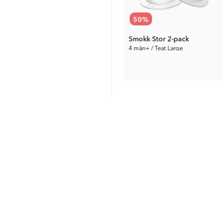
72
%
50
%
Smokkesnor
Smokk Stor 2-pack
0 mån+ / Hvit
4 mån+ / Teat Large
22 kr
39 kr
Tid. Pris:
77 kr
Tid. Pris:
77 kr