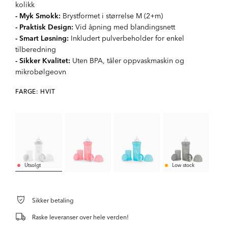
kolikk
- Myk Smokk:
Brystformet i størrelse M (2+m)
- Praktisk Design:
Vid åpning med blandingsnett
- Smart Løsning:
Inkludert pulverbeholder for enkel
tilberedning
- Sikker Kvalitet:
Uten BPA, tåler oppvaskmaskin og
mikrobølgeovn
FARGE: HVIT
Utsolgt
Low stock
Sikker betaling
Raske leveranser over hele verden!