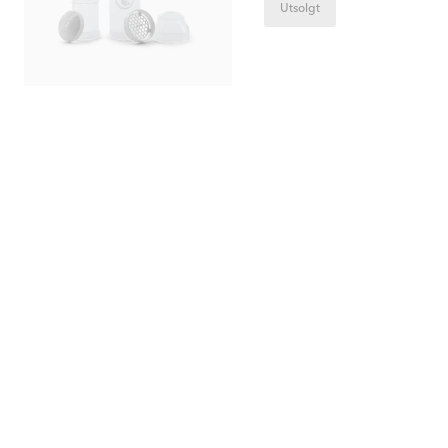
Utsolgt
65
%
50
%
Flaske Tørkestativ
Matingboks
0 mån+
1700 ml / 0 mån+ / Hvit
80 kr
140 kr
Tid. Pris:
229 kr
Tid. Pris:
279 kr