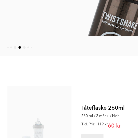
Outlet
Outlet
Tåteflaske 260ml
260 ml / 2 mån+ / Hvit
Tid. Pris:
119 kr
60 kr