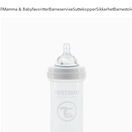
ll
Mamma & Babyfavoritter
Barneservise
Suttekopper
Sikkerhet
Barnestol