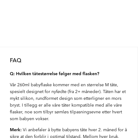
FAQ
Q: Hvilken tåtestørrelse følger med flasken?
Vår 260ml babyflaske kommer med en størrelse M tåte,
spesielt designet for nyfødte (fra 2+ måneder). Tåten har et
mykt silikon, rundformet design som etterligner en mors
bryst. I tillegg er alle våre tåter kompatible med alle våre
flasker, noe som tilbyr sømløs tilpasningsevne etter hvert
som babyen vokser.
Merk:
Vi anbefaler å bytte babyens tåte hver 2. måned for å
sikre at den forblir i optimal tilstand. Mellom hver bruk,