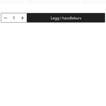
39 kr
60 kr
Tid. Pris:
77 kr
Tid. Pris:
119 kr
1
Legg i handlekurv