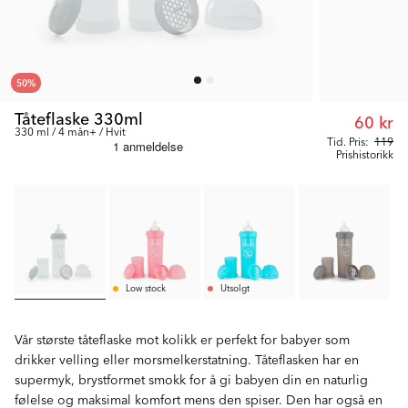
50
%
Tåteflaske 330ml
60 kr
330 ml / 4 mån+ / Hvit
Tid. Pris:
119
Prishistorikk
Low stock
Utsolgt
Vår største tåteflaske mot kolikk er perfekt for babyer som
drikker velling eller morsmelkerstatning. Tåteflasken har en
supermyk, brystformet smokk for å gi babyen din en naturlig
følelse og maksimal komfort mens den spiser. Den har også en