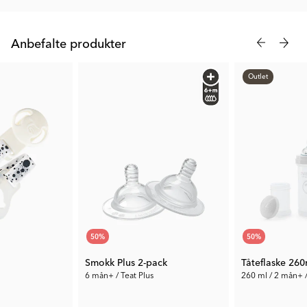
hjemme og på farten.
Anbefalte produkter
Outlet
50
%
50
%
Smokk Plus 2-pack
Tåteflaske 260
6 mån+ / Teat Plus
260 ml / 2 mån+ /