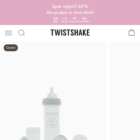
Spar opptil 60%
Ikke gå glipp av ukens tilbud!
00
13
19
46
days
hours
minutes
seconds
Outlet