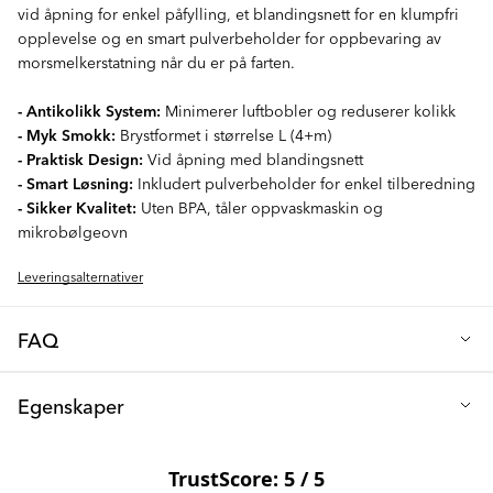
vid åpning for enkel påfylling, et blandingsnett for en klumpfri
opplevelse og en smart pulverbeholder for oppbevaring av
morsmelkerstatning når du er på farten.
- Antikolikk System:
Minimerer luftbobler og reduserer kolikk
- Myk Smokk:
Brystformet i størrelse L (4+m)
- Praktisk Design:
Vid åpning med blandingsnett
- Smart Løsning:
Inkludert pulverbeholder for enkel tilberedning
- Sikker Kvalitet:
Uten BPA, tåler oppvaskmaskin og
mikrobølgeovn
Leveringsalternativer
FAQ
Q: Hvilken tåtestørrelse følger med flasken?
Egenskaper
Vår 330ml babyflaske kommer med en størrelse L tåte, spesielt
designet for nyfødte (fra 4+ måneder). Tåten har et mykt
Høyde (cm): 22
silikondesign i rund form som etterligner en mors bryst. I tillegg
Diameter (cm): 7