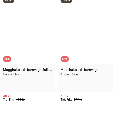
80
%
80
%
Mugghållare till barnvagn Sulky Tour
Mobilhållare till barnvagn
0 mån+ / Svart
0 mån+ / Svart
40 kr
60 kr
Tid. Pris:
199 kr
Tid. Pris:
299 kr