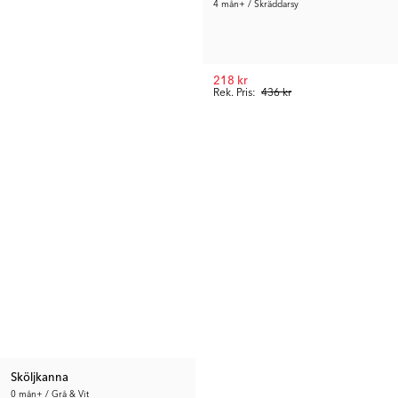
4 mån+ / Skräddarsy
218 kr
Rek. Pris:
436 kr
Sköljkanna
0 mån+ / Grå & Vit