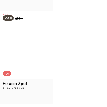
150 kr
Outlet
Tid. Pris:
299 kr
50
%
Haklappar 2-pack
4 mån+ / Grå & Vit