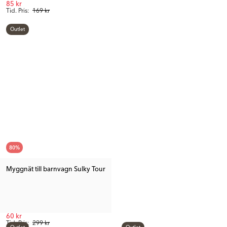
85 kr
Tid. Pris:
169 kr
Outlet
80
%
Myggnät till barnvagn Sulky Tour
60 kr
Tid. Pris:
299 kr
Outlet
Outlet