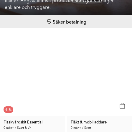
fläktar. Högkvalitativa produkter som gör vardagen
enklare och tryggare.
Säker betalning
41
%
Flaskvårdskit Essential
Fläkt & mobilladdare
0 mån+ / Svart & Vit
0 mån+ / Svart