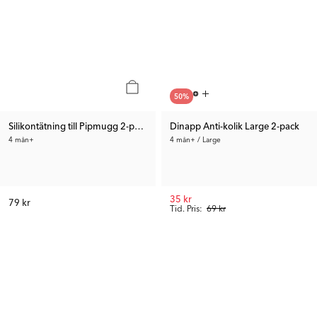
50
%
Silikontätning till Pipmugg 2-pack
Dinapp Anti-kolik Large 2-pack
4 mån+
4 mån+ / Large
35 kr
79 kr
Tid. Pris:
69 kr