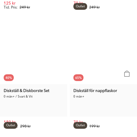
125 kr
70 kr
Outlet
Tid. Pris:
249 kr
Tid. Pris:
249 kr
40
%
65
%
Diskställ & Diskborste Set
Diskställ för nappflaskor
0 mån+ / Svart & Vit
0 mån+
180 kr
70 kr
Outlet
Outlet
Rek. Pris:
298 kr
Tid. Pris:
199 kr