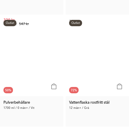
320 kr
349 kr
Outlet
Outlet
Rek. Pris:
547 kr
50
%
72
%
Pulverbehållare
Vattenflaska rostfritt stål
1700 ml / 0 mån+ / Vit
12 mån+ / Grå