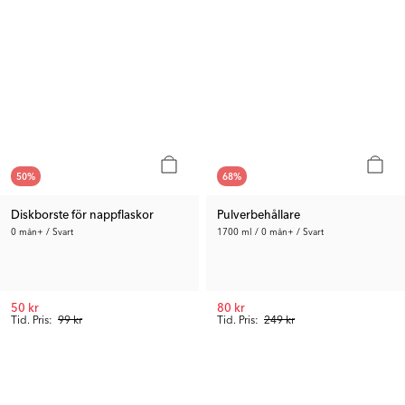
50
%
68
%
Diskborste för nappflaskor
Pulverbehållare
0 mån+ / Svart
1700 ml / 0 mån+ / Svart
50 kr
80 kr
Tid. Pris:
99 kr
Tid. Pris:
249 kr