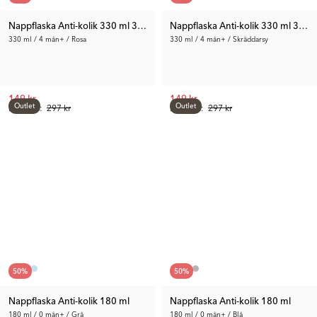
Nappflaska Anti-kolik 330 ml 3-pack
Nappflaska Anti-kolik 330 ml 3-pac
330 ml / 4 mån+ / Rosa
330 ml / 4 mån+ / Skräddarsy
149 kr
149 kr
Outlet
Outlet
Rek. Pris:
297 kr
Rek. Pris:
297 kr
50
%
50
%
Nappflaska Anti-kolik 180 ml
Nappflaska Anti-kolik 180 ml
180 ml / 0 mån+ / Grå
180 ml / 0 mån+ / Blå