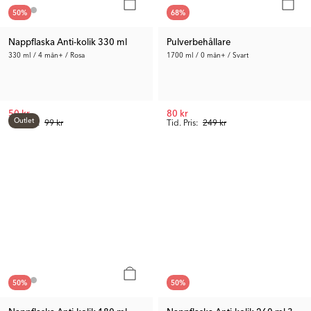
50
%
68
%
Nappflaska Anti-kolik 330 ml
Pulverbehållare
330 ml / 4 mån+ / Rosa
1700 ml / 0 mån+ / Svart
50 kr
80 kr
Outlet
Tid. Pris:
99 kr
Tid. Pris:
249 kr
50
%
50
%