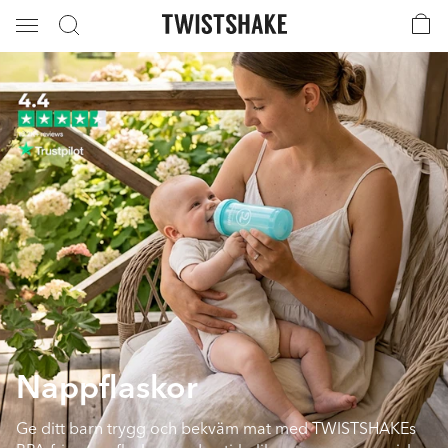
Nappflaskor
Ge ditt barn trygg och bekväm mat med TWISTSHAKEs