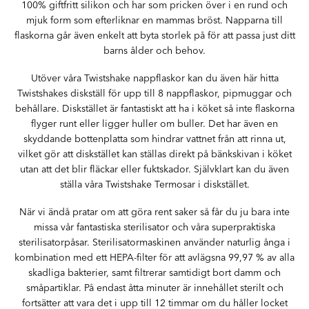
100% giftfritt silikon och har som pricken över i en rund och
mjuk form som efterliknar en mammas bröst. Napparna till
flaskorna går även enkelt att byta storlek på för att passa just ditt
barns ålder och behov.
Utöver våra Twistshake nappflaskor kan du även här hitta
Twistshakes diskställ för upp till 8 nappflaskor, pipmuggar och
behållare. Diskstället är fantastiskt att ha i köket så inte flaskorna
flyger runt eller ligger huller om buller. Det har även en
skyddande bottenplatta som hindrar vattnet från att rinna ut,
vilket gör att diskstället kan ställas direkt på bänkskivan i köket
utan att det blir fläckar eller fuktskador. Självklart kan du även
ställa våra Twistshake Termosar i diskstället.
När vi ändå pratar om att göra rent saker så får du ju bara inte
missa vår fantastiska sterilisator och våra superpraktiska
sterilisatorpåsar. Sterilisatormaskinen använder naturlig ånga i
kombination med ett HEPA-filter för att avlägsna 99,97 % av alla
skadliga bakterier, samt filtrerar samtidigt bort damm och
småpartiklar. På endast åtta minuter är innehållet sterilt och
fortsätter att vara det i upp till 12 timmar om du håller locket