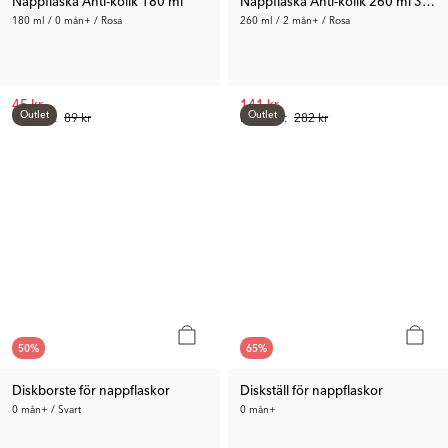
Nappflaska Anti-kolik 180 ml
Nappflaska Anti-kolik 260 ml 3-pac
180 ml / 0 mån+ / Rosa
260 ml / 2 mån+ / Rosa
45 kr
141 kr
Outlet
Outlet
Tid. Pris:
89 kr
Rek. Pris:
282 kr
50
%
65
%
Diskborste för nappflaskor
Diskställ för nappflaskor
0 mån+ / Svart
0 mån+