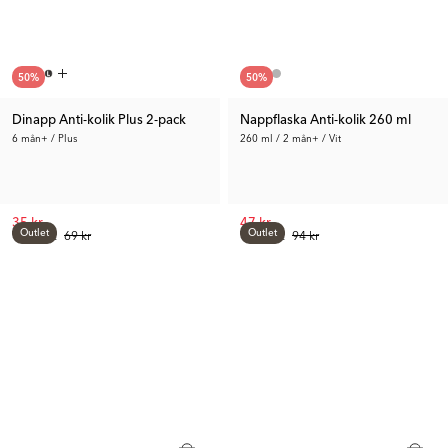
50
%
50
%
Dinapp Anti-kolik Plus 2-pack
Nappflaska Anti-kolik 260 ml
6 mån+ / Plus
260 ml / 2 mån+ / Vit
35 kr
47 kr
Outlet
Outlet
Tid. Pris:
69 kr
Tid. Pris:
94 kr