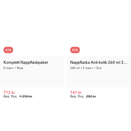
43
%
50
%
Komplett Nappflaskpaket
Nappflaska Anti-kolik 260 ml 3-pac
0 mån+ / Rosa
260 ml / 2 mån+ / Grå
712 kr
141 kr
Rek. Pris:
1 250 kr
Rek. Pris:
282 kr