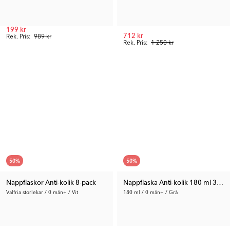
199 kr
712 kr
Rek. Pris:
989 kr
Rek. Pris:
1 250 kr
50
%
50
%
Nappflaskor Anti-kolik 8-pack
Nappflaska Anti-kolik 180 ml 3-pac
Valfria storlekar / 0 mån+ / Vit
180 ml / 0 mån+ / Grå