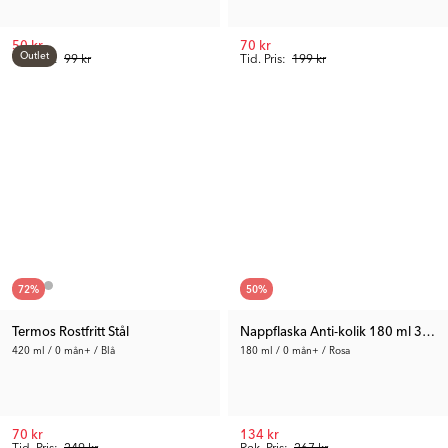
50 kr
70 kr
Outlet
Tid. Pris:
99 kr
Tid. Pris:
199 kr
72
%
50
%
Termos Rostfritt Stål
Nappflaska Anti-kolik 180 ml 3-pac
420 ml / 0 mån+ / Blå
180 ml / 0 mån+ / Rosa
70 kr
134 kr
Tid. Pris:
249 kr
Rek. Pris:
267 kr