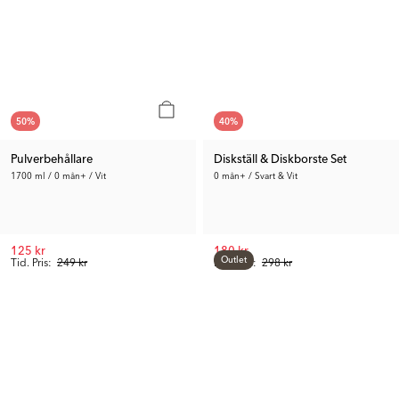
50
%
40
%
Pulverbehållare
Diskställ & Diskborste Set
1700 ml / 0 mån+ / Vit
0 mån+ / Svart & Vit
125 kr
180 kr
Outlet
Tid. Pris:
249 kr
Rek. Pris:
298 kr