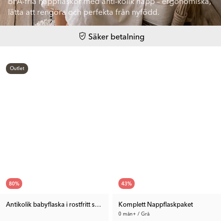
BPA-fria nappflaskor med anti-kolik napp – ergonomiska,
lätta att rengöra och perfekta från nyfödd.
Säker betalning
Outlet
80
%
43
%
Antikolik babyflaska i rostfritt stål x3
Komplett Nappflaskpaket
0 mån+ / Grå