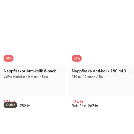
50
%
50
%
Nappflaskor Anti-kolik 8-pack
Nappflaska Anti-kolik 180 ml 3-pac
Valfria storlekar / 0 mån+ / Rosa
180 ml / 0 mån+ / Blå
376 kr
134 kr
Outlet
Rek. Pris:
752 kr
Rek. Pris:
267 kr