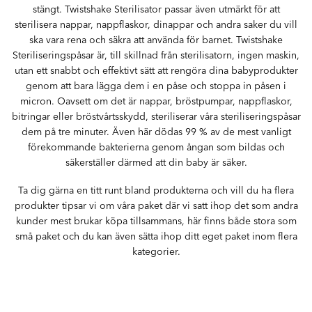
stängt. Twistshake Sterilisator passar även utmärkt för att
sterilisera nappar, nappflaskor, dinappar och andra saker du vill
ska vara rena och säkra att använda för barnet. Twistshake
Steriliseringspåsar är, till skillnad från sterilisatorn, ingen maskin,
utan ett snabbt och effektivt sätt att rengöra dina babyprodukter
genom att bara lägga dem i en påse och stoppa in påsen i
micron. Oavsett om det är nappar, bröstpumpar, nappflaskor,
bitringar eller bröstvårtsskydd, steriliserar våra steriliseringspåsar
dem på tre minuter. Även här dödas 99 % av de mest vanligt
förekommande bakterierna genom ångan som bildas och
säkerställer därmed att din baby är säker.
Ta dig gärna en titt runt bland produkterna och vill du ha flera
produkter tipsar vi om våra paket där vi satt ihop det som andra
kunder mest brukar köpa tillsammans, här finns både stora som
små paket och du kan även sätta ihop ditt eget paket inom flera
kategorier.