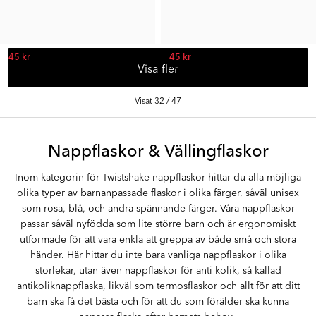
45 kr
45 kr
Tid. Pris:
89 kr
Tid. Pris:
89 kr
Visa fler
Visat 32 / 47
Nappflaskor & Vällingflaskor
Inom kategorin för Twistshake nappflaskor hittar du alla möjliga
olika typer av barnanpassade flaskor i olika färger, såväl unisex
som rosa, blå, och andra spännande färger. Våra nappflaskor
passar såväl nyfödda som lite större barn och är ergonomiskt
utformade för att vara enkla att greppa av både små och stora
händer. Här hittar du inte bara vanliga nappflaskor i olika
storlekar, utan även nappflaskor för anti kolik, så kallad
antikoliknappflaska, likväl som termosflaskor och allt för att ditt
barn ska få det bästa och för att du som förälder ska kunna