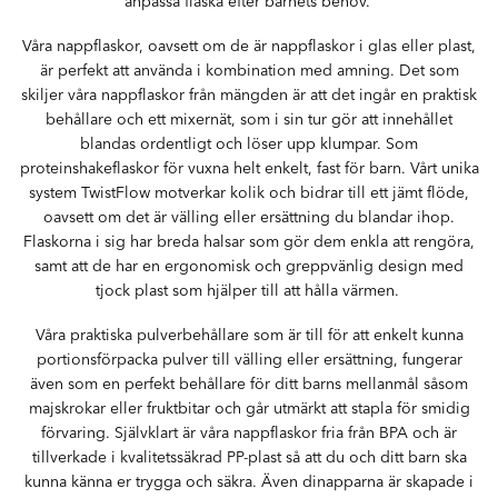
anpassa flaska efter barnets behov.
Våra nappflaskor, oavsett om de är nappflaskor i glas eller plast,
är perfekt att använda i kombination med amning. Det som
skiljer våra nappflaskor från mängden är att det ingår en praktisk
behållare och ett mixernät, som i sin tur gör att innehållet
blandas ordentligt och löser upp klumpar. Som
proteinshakeflaskor för vuxna helt enkelt, fast för barn. Vårt unika
system TwistFlow motverkar kolik och bidrar till ett jämt flöde,
oavsett om det är välling eller ersättning du blandar ihop.
Flaskorna i sig har breda halsar som gör dem enkla att rengöra,
samt att de har en ergonomisk och greppvänlig design med
tjock plast som hjälper till att hålla värmen.
Våra praktiska pulverbehållare som är till för att enkelt kunna
portionsförpacka pulver till välling eller ersättning, fungerar
även som en perfekt behållare för ditt barns mellanmål såsom
majskrokar eller fruktbitar och går utmärkt att stapla för smidig
förvaring. Självklart är våra nappflaskor fria från BPA och är
tillverkade i kvalitetssäkrad PP-plast så att du och ditt barn ska
kunna känna er trygga och säkra. Även dinapparna är skapade i