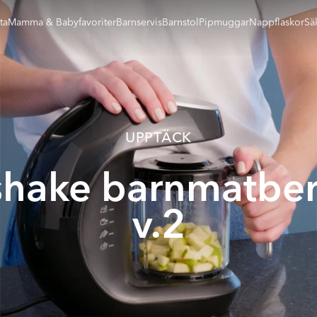
ta
Mamma & Babyfavoriter
Barnservis
Barnstol
Pipmuggar
Nappflaskor
Sä
UPPTÄCK
shake barnmatbe
v.2