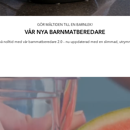
GÖR MÅLTIDEN TILL EN BARNLEK!
VÅR NYA BARNMATBEREDARE
på nolltid med vår barnmatberedare 2.0 – nu uppdaterad med en slimmad, utrym