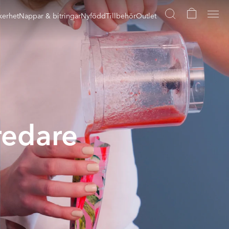
kerhet
Nappar & bitringar
Nyfödd
Tillbehör
Outlet
redare