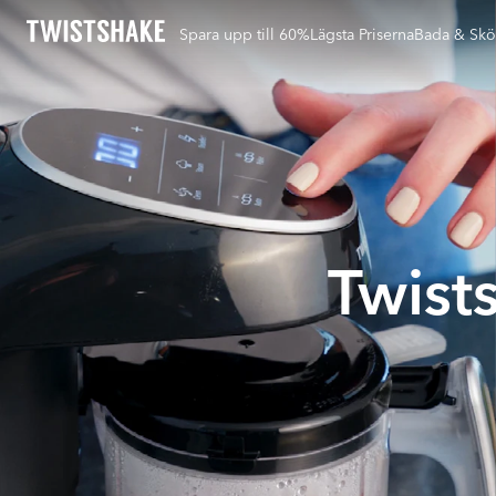
Spara upp till 60%
Lägsta Priserna
Bada & Skö
Twist