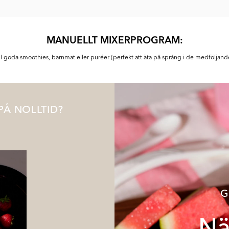
MANUELLT MIXERPROGRAM:
ill goda smoothies, barnmat eller puréer (perfekt att äta på språng i de medföljand
PÅ NOLLTID?
G
Nä