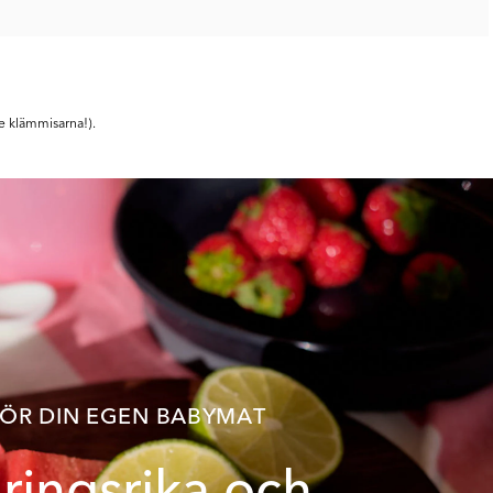
e klämmisarna!).
ÖR DIN EGEN BABYMAT
ringsrika och