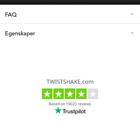
FAQ
Q: När bör jag byta ut silikontätningarna?
Egenskaper
Vi rekommenderar att du byter ut silikontätningarna när du
märker tecken på slitage eller om muggen börjar läcka.
Material: Silikon
Regelbunden kontroll hjälper till att hålla muggen i bästa skick.
Antal i förpackning: 2
Q: Hur rengör jag silikontätningarna?
Silikontätningarna kan diskas i diskmaskin (endast i övre korgen)
eller handdiskas med varmt vatten och diskmedel. Se till att torka
dem ordentligt innan du sätter ihop muggen igen.
Q: Vilka Twistshake-muggar passar tätningarna till?
Dessa silikontätningar är speciellt utformade för våra Pipmugg
Spillfri med Mixernät Liten (Mini Cup), Pipmugg Spillfri med
Mixernät Stor (Crawler Cup) och Sportflaska för barn (Kid Cup).
De garanterar en perfekt, läckagefri passform för dessa
modeller.