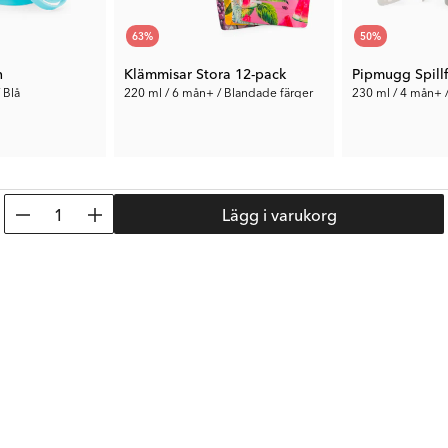
63
%
50
%
n
Klämmisar Stora 12-pack
 Blå
220 ml / 6 mån+ / Blandade färger
230 ml / 4 mån+ 
59 kr
50 kr
Tid. Pris:
159 kr
Tid. Pris:
99 kr
1
Lägg i varukorg