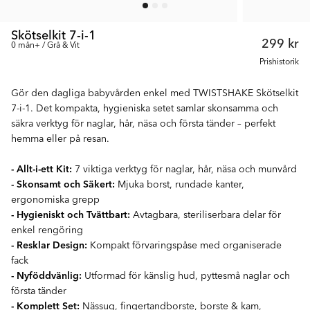
Skötselkit 7-i-1
299 kr
0 mån+ / Grå & Vit
Prishistorik
Gör den dagliga babyvården enkel med TWISTSHAKE Skötselkit
7-i-1. Det kompakta, hygieniska setet samlar skonsamma och
säkra verktyg för naglar, hår, näsa och första tänder – perfekt
hemma eller på resan.
- Allt-i-ett Kit:
7 viktiga verktyg för naglar, hår, näsa och munvård
- Skonsamt och Säkert:
Mjuka borst, rundade kanter,
ergonomiska grepp
- Hygieniskt och Tvättbart:
Avtagbara, steriliserbara delar för
enkel rengöring
- Resklar Design:
Kompakt förvaringspåse med organiserade
fack
- Nyföddvänlig:
Utformad för känslig hud, pyttesmå naglar och
första tänder
- Komplett Set:
Nässug, fingertandborste, borste & kam,