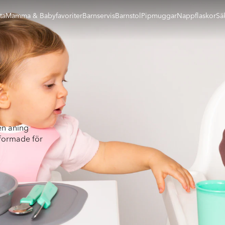
ta
Mamma & Babyfavoriter
Barnservis
Barnstol
Pipmuggar
Nappflaskor
Sä
en aning
tformade för