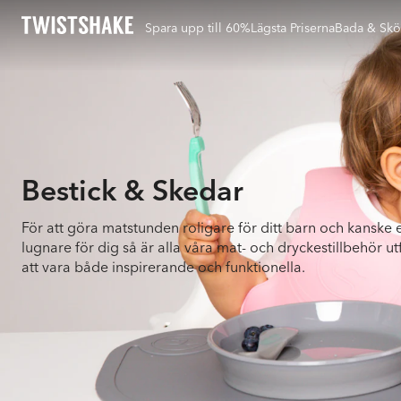
Spara upp till 60%
Lägsta Priserna
Bada & Skö
Bestick & Skedar
För att göra matstunden roligare för ditt barn och kanske 
lugnare för dig så är alla våra mat- och dryckestillbehör u
att vara både inspirerande och funktionella.