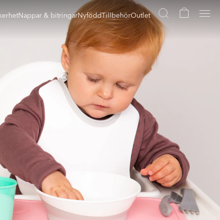
kerhet
Nappar & bitringar
Nyfödd
Tillbehör
Outlet