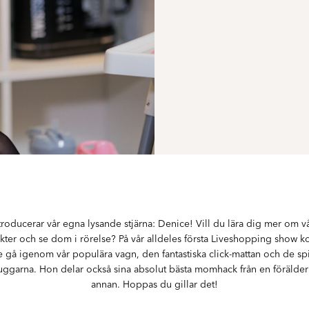
troducerar vår egna lysande stjärna: Denice! Vill du lära dig mer om v
kter och se dom i rörelse? På vår alldeles första Liveshopping show 
 gå igenom vår populära vagn, den fantastiska click-mattan och de spi
ggarna. Hon delar också sina absolut bästa momhack från en förälder t
annan. Hoppas du gillar det!