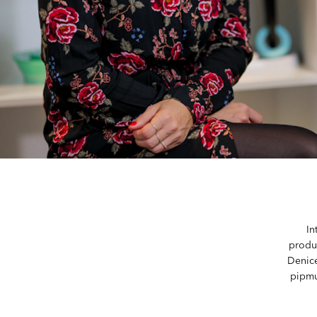
In
produ
Denice
pipmu