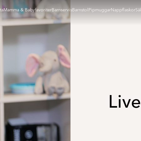
ta
Mamma & Babyfavoriter
Barnservis
Barnstol
Pipmuggar
Nappflaskor
Sä
Liv