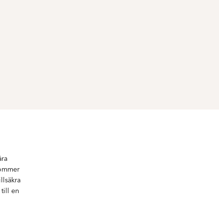
åra
kommer
llsäkra
ill en