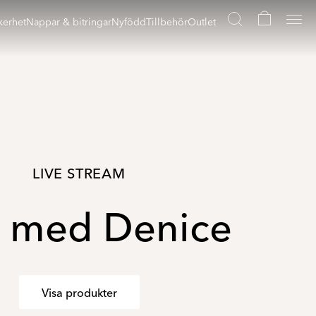
kerhet
Nappar & bitringar
Nyfödd
Tillbehör
Outlet
LIVE STREAM
e med Denice
Visa produkter