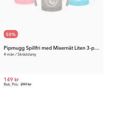
50
%
Pipmugg Spillfri med Mixernät Liten 3-pack
4 mån / Skräddarsy
149 kr
Rek. Pris:
297 kr