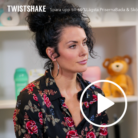
Spara upp till 60%
Lägsta Priserna
Bada & Skö