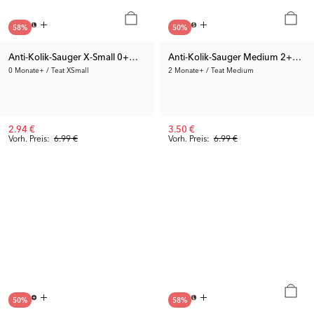
58
%
50
%
Anti-Kolik-Sauger X-Small 0+m 2-p
Anti-Kolik-Sauger Medium 2+m 2-
0 Monate+ / Teat XSmall
2 Monate+ / Teat Medium
2.94 €
3.50 €
Vorh. Preis:
6.99 €
Vorh. Preis:
6.99 €
50
%
58
%