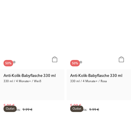
50
%
50
%
Anti-Kolik-Babyflasche 330 ml
Anti-Kolik-Babyflasche 330 ml
330 ml / 4 Monate+ / Weiß
330 ml / 4 Monate+ / Rosa
5.00 €
5.00 €
Outlet
Outlet
Vorh. Preis:
9.99 €
Vorh. Preis:
9.99 €