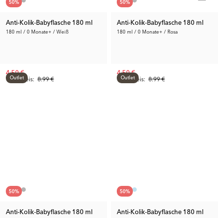
50
%
50
%
Anti-Kolik-Babyflasche 180 ml
Anti-Kolik-Babyflasche 180 ml
180 ml / 0 Monate+ / Weiß
180 ml / 0 Monate+ / Rosa
4.50 €
4.50 €
Outlet
Outlet
Vorh. Preis:
8.99 €
Vorh. Preis:
8.99 €
50
%
50
%
Anti-Kolik-Babyflasche 180 ml
Anti-Kolik-Babyflasche 180 ml