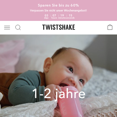
Sparen Sie bis zu 60%
Verpassen Sie nicht unser Wochenangebot!
03
07
19
14
days
hours
minutes
seconds