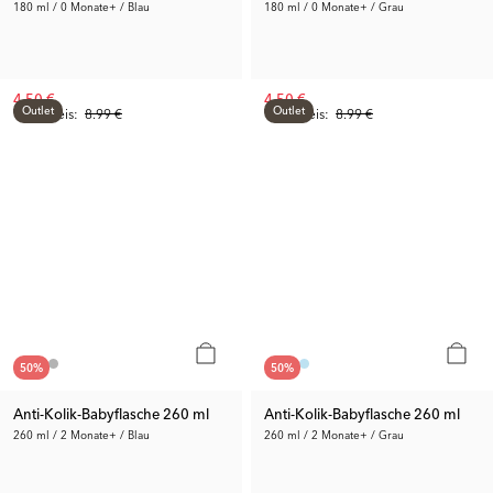
180 ml / 0 Monate+ / Blau
180 ml / 0 Monate+ / Grau
4.50 €
4.50 €
Outlet
Outlet
Vorh. Preis:
8.99 €
Vorh. Preis:
8.99 €
50
%
50
%
Anti-Kolik-Babyflasche 260 ml
Anti-Kolik-Babyflasche 260 ml
260 ml / 2 Monate+ / Blau
260 ml / 2 Monate+ / Grau