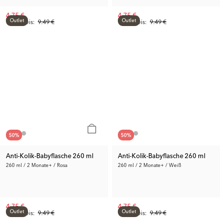
4.75 €
4.75 €
Outlet
Outlet
Vorh. Preis:
9.49 €
Vorh. Preis:
9.49 €
50
%
50
%
Anti-Kolik-Babyflasche 260 ml
Anti-Kolik-Babyflasche 260 ml
260 ml / 2 Monate+ / Rosa
260 ml / 2 Monate+ / Weiß
4.75 €
4.75 €
Outlet
Outlet
Vorh. Preis:
9.49 €
Vorh. Preis:
9.49 €