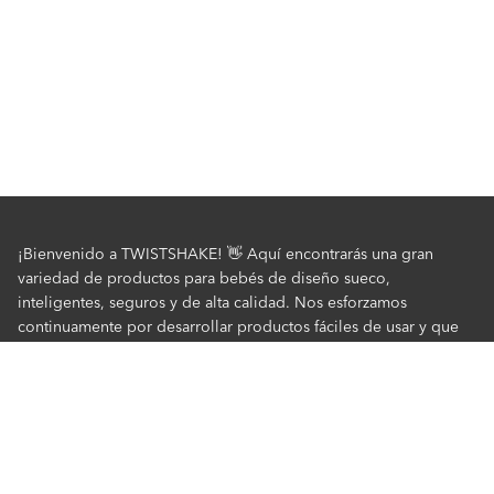
¡Bienvenido a TWISTSHAKE! 👋 Aquí encontrarás una gran
variedad de productos para bebés de diseño sueco,
inteligentes, seguros y de alta calidad. Nos esforzamos
continuamente por desarrollar productos fáciles de usar y que
faciliten la vida cotidiana de los padres. Descubre algunos de
nuestros favoritos en bañeras, vajillas, biberones, cochecitos y
mucho más. Compra con nosotros de forma rápida, segura y
siempre a precios increíbles.
Servicio al Cliente