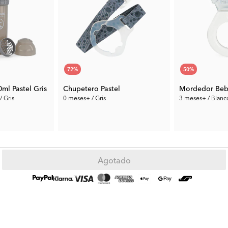
72
%
50
%
0ml Pastel Gris
Chupetero Pastel
/ Gris
0 meses+ / Gris
3 meses+ / Blanc
1.96 €
4.50 €
Precio ant.:
6.99 €
Precio ant.:
8.99 
Agotado