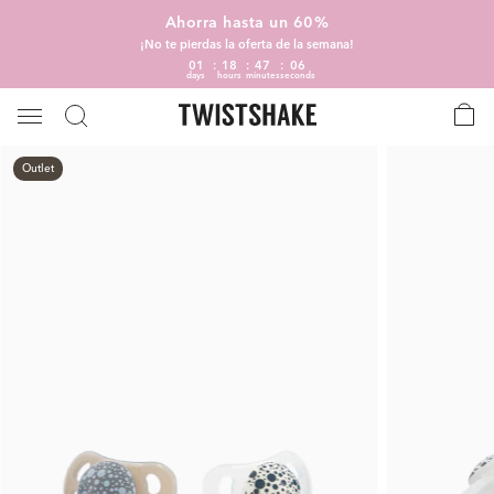
Ahorra hasta un 60%
¡No te pierdas la oferta de la semana!
01
18
47
05
days
hours
minutes
seconds
Outlet