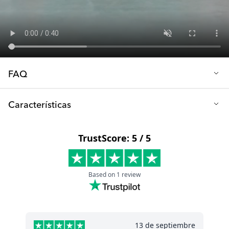
FAQ
P: ¿Los chupetes están libres de BPA?
Características
¡Sí lo están! – Nuestros chupetes están hechos de plástico PP y
silicona.
Material: plástico PP y silicona
Libre de: BPA, BPS Y BPF
Edad: 0-6 meses