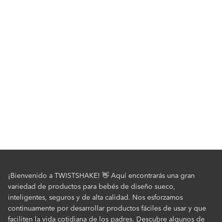
¡Bienvenido a TWISTSHAKE! 👋 Aquí encontrarás una gran
variedad de productos para bebés de diseño sueco,
inteligentes, seguros y de alta calidad. Nos esforzamos
continuamente por desarrollar productos fáciles de usar y que
faciliten la vida cotidiana de los padres. Descubre algunos de