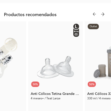
ella.
Productos recomendados
Outlet
50
%
50
%
Anti Cólicos Tetina Grande 4+m
Anti Cólicos 3
4 meses+ / Teat Large
330 ml / 4 meses+