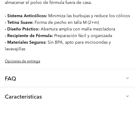
almacenar el polvo de fórmula fuera de casa.
- Sistema Anticólicos:
Minimiza las burbujas y reduce los cólicos
- Tetina Suave:
Forma de pecho en talla M (2+m)
- Diseño Práctico:
Abertura amplia con malla mezcladora
- Recipiente de Fórmula:
Preparación fácil y organizada
- Materiales Seguros:
Sin BPA, apto para microondas y
lavavajillas
Opciones de entrega
FAQ
P: ¿Qué tamaño de tetina se incluye con la botella?
Características
Nuestra botella para bebés de 260ml viene con una tetina
tamaño M, especialmente diseñada para recién nacidos (a partir
Altura (cm): 16
de los 2+ meses). La tetina cuenta con un diseño redondeado
Diámetro (cm): 7
de silicona suave que imita el pecho de una madre. Además,
todas nuestras tetinas son compatibles con todas nuestras
Capacidad (ml): 260
botellas, ofreciendo una adaptabilidad perfecta a medida que tu