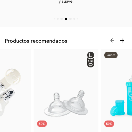
y suave.
Nuestros biberones son inteligentes y prácticos, con una
apertura más amplia, una malla de mezcla y un recipiente de
fórmula. Por lo tanto, di adiós a los grumos y los derrames y haz
que la preparación sea coser y cantar, ya sea en casa o fuera de
ella.
Productos recomendados
Outlet
50
%
50
%