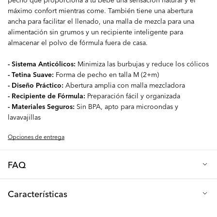
máximo confort mientras come. También tiene una abertura
ancha para facilitar el llenado, una malla de mezcla para una
alimentación sin grumos y un recipiente inteligente para
almacenar el polvo de fórmula fuera de casa.
- Sistema Anticólicos:
Minimiza las burbujas y reduce los cólicos
- Tetina Suave:
Forma de pecho en talla M (2+m)
- Diseño Práctico:
Abertura amplia con malla mezcladora
- Recipiente de Fórmula:
Preparación fácil y organizada
- Materiales Seguros:
Sin BPA, apto para microondas y
lavavajillas
Opciones de entrega
FAQ
P: ¿Qué tamaño de tetina se incluye con la botella?
Características
Nuestra botella para bebés de 260ml viene con una tetina
tamaño M, especialmente diseñada para recién nacidos (a partir
Altura (cm): 16