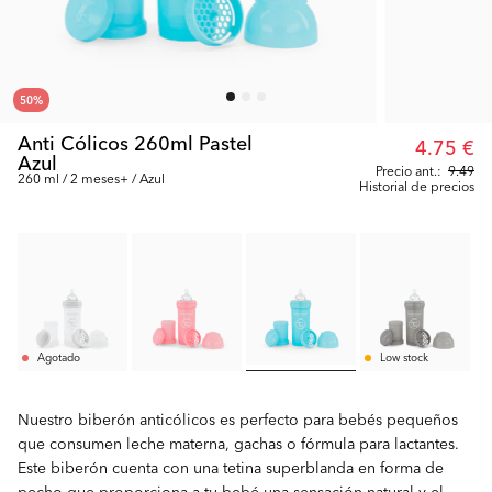
50
%
Anti Cólicos 260ml Pastel
4.75 €
Azul
Precio ant.:
9.49
260 ml / 2 meses+ / Azul
Historial de precios
Agotado
Low stock
Nuestro biberón anticólicos es perfecto para bebés pequeños
que consumen leche materna, gachas o fórmula para lactantes.
Este biberón cuenta con una tetina superblanda en forma de
pecho que proporciona a tu bebé una sensación natural y el