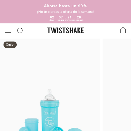
Ahorra hasta un 60%
¡No te pierdas la oferta de la semana!
02
07
21
28
days
hours
minutes
seconds
Outlet