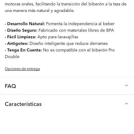
motoras orales, facilitando la transición del biberón a la taza de
una manera más natural y agradable.
- Desarrollo Natural:
Fomenta la independencia al beber
- Diseño Seguro:
Fabricado con materiales libres de BPA
- Fácil Limpieza:
Apto para lavavajillas
- Antigoteo:
Diseño inteligente que reduce derrames
- Tenga En Cuenta:
No es compatible con el biberón Pro
Double
Opciones de entrega
FAQ
P: ¿Con qué frecuencia se debe cambiar la tapa con pajita?
Características
Recomendamos cambiar lala tapa con pajita de su bebé cada 2
meses para asegurar que se mantenga en óptimas condiciones.
Material: Silicona libre de BPA
Entre cada uso, siempre inspeccione la tetina en busca de
Libre de: BPA, BPS y BPF
cualquier grieta o daño, y reemplácela inmediatamente si se