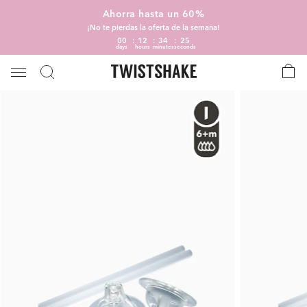
Ahorra hasta un 60%
¡No te pierdas la oferta de la semana!
00
12
34
24
days
hours
minutes
seconds