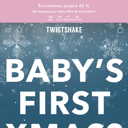
Économisez jusqu’à 60 %
Ne manquez pas notre offre de la semaine !
00
14
17
33
days
hours
minutes
seconds