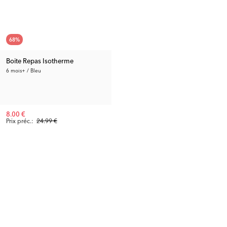
68
%
Boite Repas Isotherme
6 mois+ / Bleu
8.00 €
Prix préc.:
24.99 €