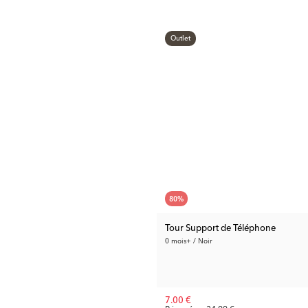
Outlet
80
%
Tour Support de Téléphone
0 mois+ / Noir
7.00 €