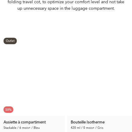
folding travel cot, to optimize your comfort level and not take
up unnecessary space in the luggage compartment.
Outlet
50
%
Assiette à compartiment
Bouteille Isotherme
Stackable / 6 mois+ / Bleu
420 ml / 0 mois+ / Gris