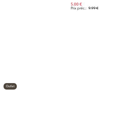
5.00 €
Prix préc.:
9.99 €
Outlet