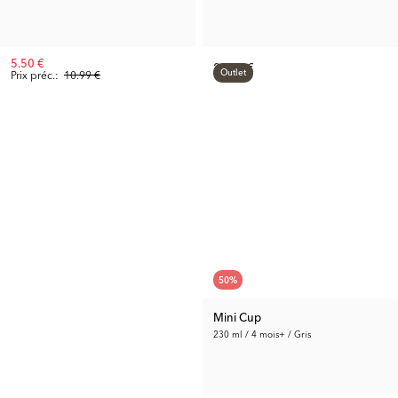
5.50 €
24.99 €
Outlet
Prix préc.:
10.99 €
50
%
Mini Cup
230 ml / 4 mois+ / Gris