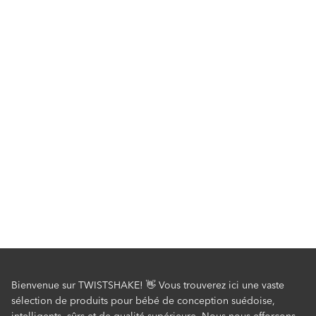
Bienvenue sur TWISTSHAKE! 👋 Vous trouverez ici une vaste
sélection de produits pour bébé de conception suédoise,
intelligents, sûrs et de qualité supérieure. Nous nous efforçons