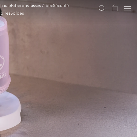
 haute
Biberons
Tasses à bec
Sécurité
oires
Soldes