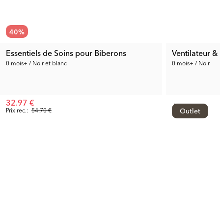
40
%
Essentiels de Soins pour Biberons
Ventilateur &
0 mois+ / Noir et blanc
0 mois+ / Noir
32.97 €
44.99 €
Prix rec.:
54.70 €
Outlet