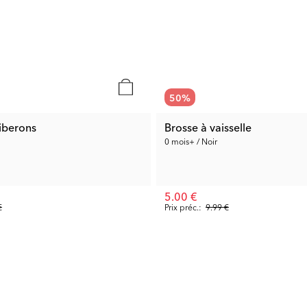
50
%
biberons
Brosse à vaisselle
0 mois+ / Noir
5.00 €
€
Prix préc.:
9.99 €