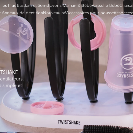
x les Plus Bas
Bain et Soins
Favoris Maman & Bébé
Vaisselle Bébé
Chaise
et Anneaux de dentition
Nouveau-né
Accessoires pour poussettes
Access
ISTSHAKE –
entilateurs.
s simple et