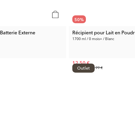
50
%
 Batterie Externe
Récipient pour Lait en Poud
1700 ml / 0 mois+ / Blanc
12.50 €
Prix préc.:
Outlet
24.99 €