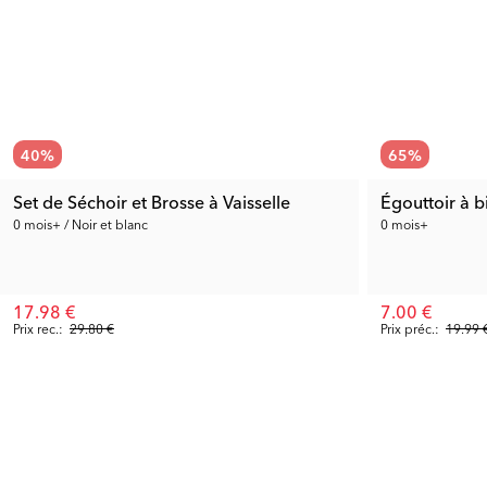
40
%
65
%
Set de Séchoir et Brosse à Vaisselle
Égouttoir à 
0 mois+ / Noir et blanc
0 mois+
17.98 €
7.00 €
Prix rec.:
29.80 €
Prix préc.:
19.99 