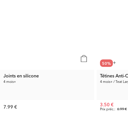
50
%
Joints en silicone
Tétines Anti
4 mois+
4 mois+ / Teat La
3.50 €
7.99 €
Prix préc.:
6.99 €