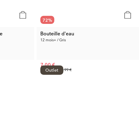
72
%
re
Bouteille d'eau
12 mois+ / Gris
7.00 €
Prix préc.:
Outlet
24.99 €