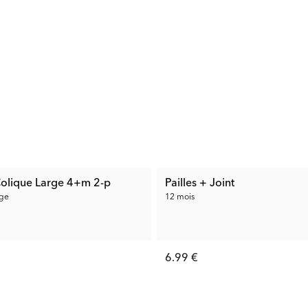
-Colique Large 4+m 2-p
Pailles + Joint
rge
12 mois
6.99 €