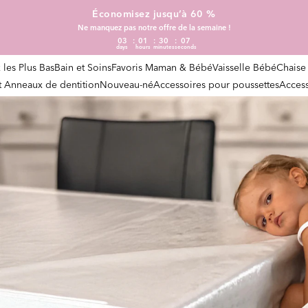
Économisez jusqu’à 60 %
Ne manquez pas notre offre de la semaine !
03
01
30
06
days
hours
minutes
seconds
x les Plus Bas
Bain et Soins
Favoris Maman & Bébé
Vaisselle Bébé
Chaise
et Anneaux de dentition
Nouveau-né
Accessoires pour poussettes
Access