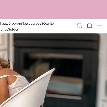
 haute
Biberons
Tasses à bec
Sécurité
oires
Soldes