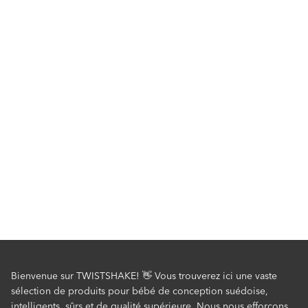
Bienvenue sur TWISTSHAKE! 👋 Vous trouverez ici une vaste
sélection de produits pour bébé de conception suédoise,
intelligents, sûrs et de qualité supérieure. Nous nous efforçons