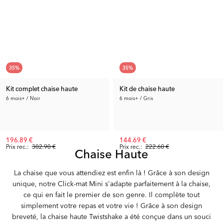
35
%
35
%
Kit complet chaise haute
Kit de chaise haute
6 mois+ / Noir
6 mois+ / Gris
196.89 €
144.69 €
Prix rec.:
302.90 €
Prix rec.:
222.60 €
Chaise Haute
La chaise que vous attendiez est enfin là ! Grâce à son design
unique, notre Click-mat Mini s'adapte parfaitement à la chaise,
ce qui en fait le premier de son genre. Il complète tout
simplement votre repas et votre vie ! Grâce à son design
breveté, la chaise haute Twistshake a été conçue dans un souci