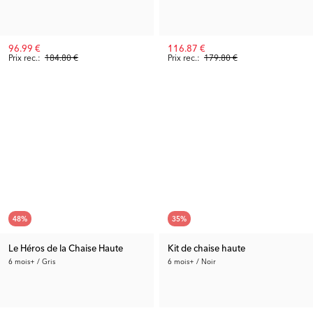
96.99 €
116.87 €
Prix rec.:
184.80 €
Prix rec.:
179.80 €
48
%
35
%
Le Héros de la Chaise Haute
Kit de chaise haute
6 mois+ / Gris
6 mois+ / Noir