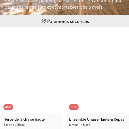
réglables – avec plateau, harnais et design antidérapant
pour des repas sûrs et confortables dès 6 mois.
Paiements sécurisés
48
%
35
%
Héros de la chaise haute
Ensemble Chaise Haute & Repas
6 mois+ / Blanc
6 mois+ / Blanc