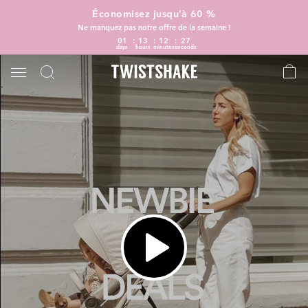
Économisez jusqu’à 60 %
Ne manquez pas notre offre de la semaine !
01
13
12
26
days
hours
minutes
seconds