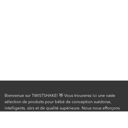
Bienvenue sur TWISTSHAKE! 👋 Vous trouverez ici une vaste
sélection de produits pour bébé de conception suédoise,
intelligents, sûrs et de qualité supérieure. Nous nous efforçons
de développer les meilleurs produits pour simplifier la vie des
parents au quotidien. Découvrez nos articles préférés pour le
bain, le repas, les biberons pour bébé, poussettes et bien plus