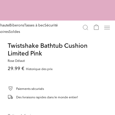
 haute
Biberons
Tasses à bec
Sécurité
oires
Soldes
Twistshake Bathtub Cushion
Limited Pink
Rose Délavé
29.99 €
Historique des prix
Paiements sécurisés
Des livraisons rapides dans le monde entier!