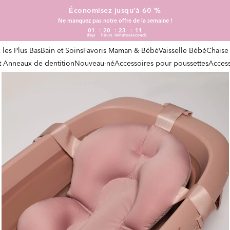
Économisez jusqu’à 60 %
Ne manquez pas notre offre de la semaine !
01
20
23
10
days
hours
minutes
seconds
x les Plus Bas
Bain et Soins
Favoris Maman & Bébé
Vaisselle Bébé
Chaise
et Anneaux de dentition
Nouveau-né
Accessoires pour poussettes
Access