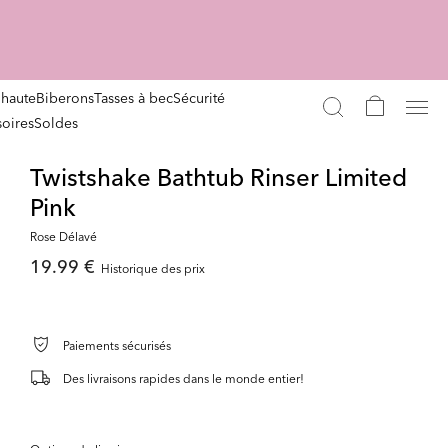
 haute
Biberons
Tasses à bec
Sécurité
oires
Soldes
Twistshake Bathtub Rinser Limited
Pink
Rose Délavé
19.99 €
Historique des prix
Paiements sécurisés
Des livraisons rapides dans le monde entier!