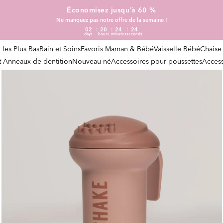
Économisez jusqu’à 60 %
Ne manquez pas notre offre de la semaine !
02
20
24
24
days
hours
minutes
seconds
x les Plus Bas
Bain et Soins
Favoris Maman & Bébé
Vaisselle Bébé
Chaise
et Anneaux de dentition
Nouveau-né
Accessoires pour poussettes
Access