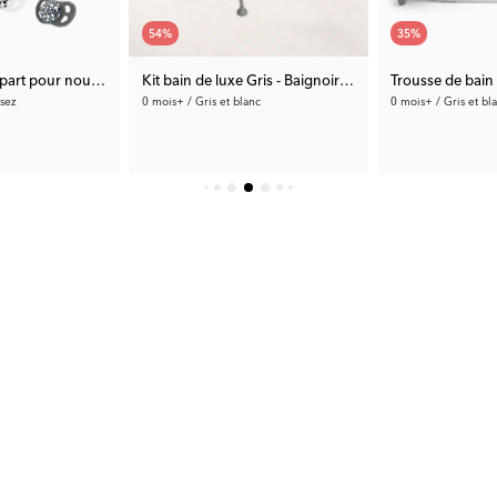
54
%
35
%
Ensemble de départ pour nouveau-nés 2
Kit bain de luxe Gris - Baignoire pliable avec support de bain
Trousse de bain 
sez
0 mois+ / Gris et blanc
0 mois+ / Gris et bl
99.99 €
58.49 €
Prix rec.:
215.49 €
Prix rec.:
89.98 €