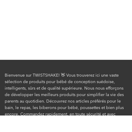
Bienvenue sur TWISTSHAKE! 👋 Vous trouverez ici une vaste
sélection de produits pour bébé de conception suédoise,
intelligents, sûrs et de qualité supérieure. Nous nous efforçons
de développer les meilleurs produits pour simplifier la vie des
parents au quotidien. Découvrez nos articles préférés pour le
bain, le repas, les biberons pour bébé, poussettes et bien plus
encore. Commandez rapidement, en toute sécurité et avec
l'assurance de bénéficier des meilleurs tarifs !