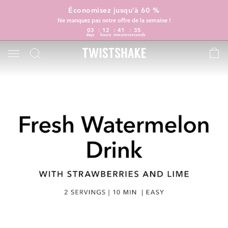
Économisez jusqu’à 60 %
Ne manquez pas notre offre de la semaine !
03
12
41
34
days
hours
minutes
seconds