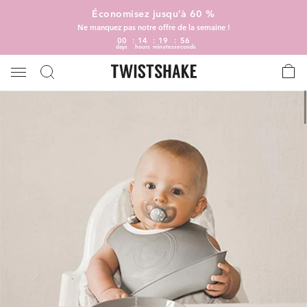
Économisez jusqu’à 60 %
Ne manquez pas notre offre de la semaine !
00
14
19
55
days
hours
minutes
seconds