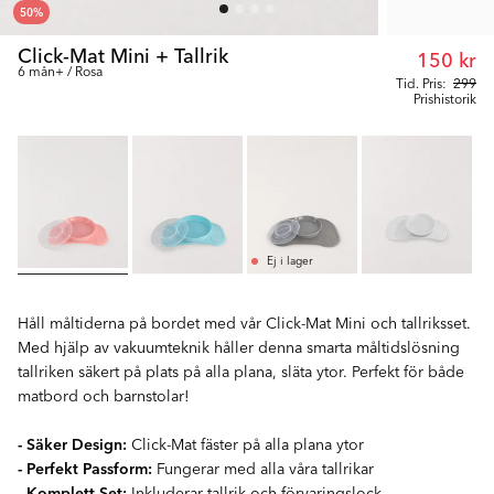
50
%
Click-Mat Mini + Tallrik
150 kr
6 mån+ / Rosa
Tid. Pris:
299
Prishistorik
Ej i lager
Håll måltiderna på bordet med vår Click-Mat Mini och tallriksset.
Med hjälp av vakuumteknik håller denna smarta måltidslösning
tallriken säkert på plats på alla plana, släta ytor. Perfekt för både
matbord och barnstolar!
- Säker Design:
Click-Mat fäster på alla plana ytor
- Perfekt Passform:
Fungerar med alla våra tallrikar
- Komplett Set:
Inkluderar tallrik och förvaringslock