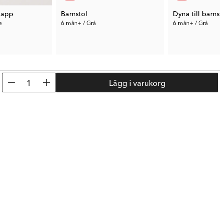
lapp
Barnstol
Dyna till barns
e
6 mån+ / Grå
6 mån+ / Grå
854 kr
112 kr
Tid. Pris:
1 499 kr
Tid. Pris:
349 kr
1
Lägg i varukorg