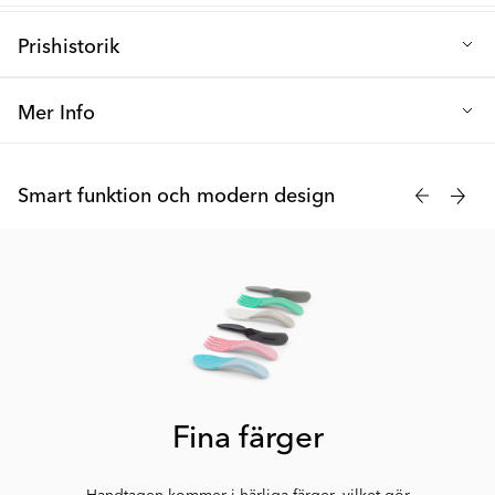
Prishistorik
Lägsta försäljningspris de senaste 30 dagarna: 150 kr
Mer Info
Letar du efter ett bra sätt att undvika stökiga matstunder? Du kan
sluta leta nu. Vi har vad du behöver!
Smart funktion och modern design
Twistshakes Click-Mat Mini är det ultimata underlägget för
matbordet eller brickan på barnmatstolen. Genom att trycka lätt
på mitten av Click-Maten skapas ett vakuum som håller
underlägget stadigt på plats. Genom att sedan snurra fast
tallriken på din Click-Mat Mini kan du vara säker på att även den
sitter där den ska!
Vi kallar det TwistClick - den fantastiska innovationen som inte
bara skyddar ditt bord från fläckar och repor, utan också dig från
Fina färger
tallrikar som flyger runt i köket.
Handtagen kommer i härliga färger, vilket gör