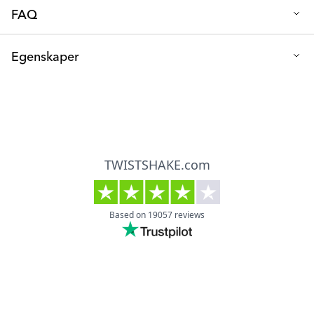
FAQ
Q: Kan jag köpa extra tallrikar till Click-Maten?
Egenskaper
Absolut, alla våra tallrikar och skålar passar till våra Click-Mats.
Tallrik diameter (cm): 20
Q: Passar Click-Mat till högstolar från andra märken?
Tallrik djup (cm): 4,5
Click-Mat Mini är specialtillverkad för att passa Twistshakes
högstol, så vi kan inte garantera att den kommer vara kompatibel
Tallrik material: PP-plast och TPE-gummi
med andra produkter. Den fungerar dock utmärkt på vanliga
Tallrik fri från: BPA
bord!
Click-Mat Mini längd (cm): 31
Click-Mat Mini bredd (cm): 17
Click-Mat Mini material: Silikon, rostfritt stål, PP-plast & TPE-
gummi