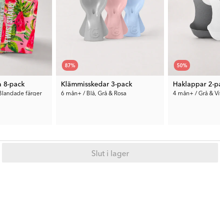
87
%
50
%
a 8-pack
Klämmisskedar 3-pack
Haklappar 2-p
Blandade färger
6 mån+ / Blå, Grå & Rosa
4 mån+ / Grå & Vi
9 kr
85 kr
Tid. Pris:
69 kr
Tid. Pris:
169 kr
Slut i lager