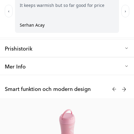
Prishistorik
Lägsta försäljningspris de senaste 30 dagarna: 80 kr
Mer Info
Termosen går självklart lika bra för vuxna att använda, så upptäck
fördelarna med en mat-termos du med! Du kan också köpa ett 2-
Smart funktion och modern design
pack med en varsin mat-termos till dig och ditt barn! Funkar lika
bra till soppor och gröt som till lite fastare mat. Perfekt ute på
promenaden eller att ha med i skötväskan om hungern slår in.