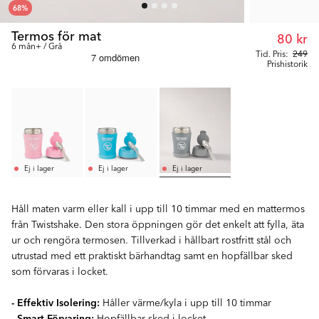
68
%
Termos för mat
80 kr
6 mån+ / Grå
Tid. Pris:
249
Prishistorik
Ej i lager
Ej i lager
Ej i lager
Håll maten varm eller kall i upp till 10 timmar med en mattermos
från Twistshake. Den stora öppningen gör det enkelt att fylla, äta
ur och rengöra termosen. Tillverkad i hållbart rostfritt stål och
utrustad med ett praktiskt bärhandtag samt en hopfällbar sked
som förvaras i locket.
- Effektiv Isolering:
Håller värme/kyla i upp till 10 timmar
- Smart Förvaring:
Hopfällbar sked i locket