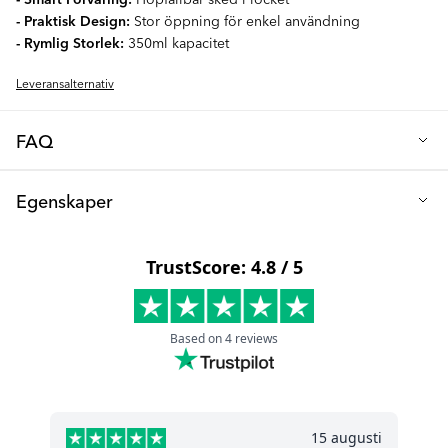
- Praktisk Design:
Stor öppning för enkel användning
- Rymlig Storlek:
350ml kapacitet
Leveransalternativ
FAQ
Q: Är det säkert att placera Twistshake matbehållaren i frysen?
Egenskaper
Nej, tyvärr kan vår Matbehållare inte placeras i frysen.
Höjd (cm): 18
Q: Kan Twistshake matbehållaren rengöras i diskmaskinen?
Diameter (cm): 9
Nej, vår matbehållare är inte diskmaskinssäker och måste
handdiskas.
Volym (ml): 350
Material: Rostfritt stål
Tål maskindisk: Nej, endast handdisk