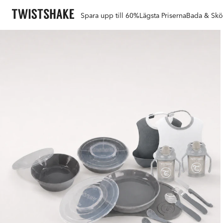
Spara upp till 60%
Lägsta Priserna
Bada & Skö