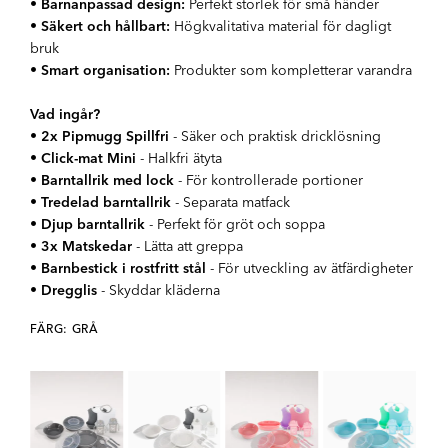
•
Barnanpassad design:
Perfekt storlek för små händer
•
Säkert och hållbart:
Högkvalitativa material för dagligt
bruk
•
Smart organisation:
Produkter som kompletterar varandra
Vad ingår?
•
2x Pipmugg Spillfri
- Säker och praktisk dricklösning
•
Click-mat Mini
- Halkfri ätyta
•
Barntallrik med lock
- För kontrollerade portioner
•
Tredelad barntallrik
- Separata matfack
•
Djup barntallrik
- Perfekt för gröt och soppa
•
3x Matskedar
- Lätta att greppa
•
Barnbestick i rostfritt stål
- För utveckling av ätfärdigheter
•
Dregglis
- Skyddar kläderna
FÄRG: GRÅ