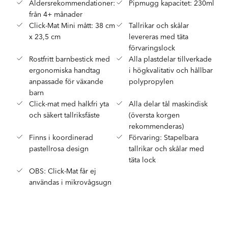
Åldersrekommendationer:
Pipmugg kapacitet: 230ml
från 4+ månader
Click-Mat Mini mått: 38 cm
Tallrikar och skålar
x 23,5 cm
levereras med täta
förvaringslock
Rostfritt barnbestick med
Alla plastdelar tillverkade
ergonomiska handtag
i högkvalitativ och hållbar
anpassade för växande
polypropylen
barn
Click-mat med halkfri yta
Alla delar tål maskindisk
och säkert tallriksfäste
(översta korgen
rekommenderas)
Finns i koordinerad
Förvaring: Stapelbara
pastellrosa design
tallrikar och skålar med
täta lock
OBS: Click-Mat får ej
användas i mikrovågsugn