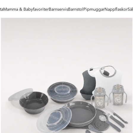
ta
Mamma & Babyfavoriter
Barnservis
Barnstol
Pipmuggar
Nappflaskor
Sä