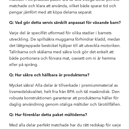
matchade och klara att använda, vilket både sparar tid och
pengar jämfört med att köpa delarna separat.
Q: Vad gör detta servis särskilt anpassat för växande barn?
Varje del är specifikt utformad för olika stadier i barnets
utveckling. De spillsäkra muggarna förhindrar kladd, medan
det lättgreppade besticket hjälper till att utveckla motoriken.
Tallrikarna och skålarna med säkra lock gör det enkelt att
både portionera och förvara mat, oavsett om ni är hemma
eller på språng.
Q: Hur säkra och hållbara är produkterna?
Mycket säkra! Alla delar är tillverkade i premiummaterial av
livsmedelskvalitet, helt fria från BPA och tål maskindisk. Den
robusta konstruktionen garanterar att produkterna håller för
daglig användning genom otaliga måltider och lärotillfällen.
Q: Hur förenklar detta paket måltiderna?
Med alla delar perfekt matchade har du rätt redskap för varje