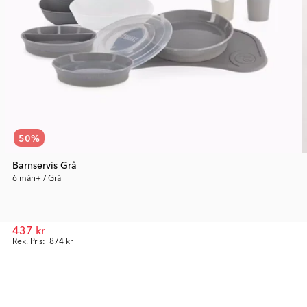
50
%
Barnservis Grå
6 mån+ / Grå
437 kr
Rek. Pris:
874 kr