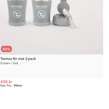
50
%
Termos för mat 2-pack
0 mån+ / Grå
498 kr
Rek. Pris:
996 kr