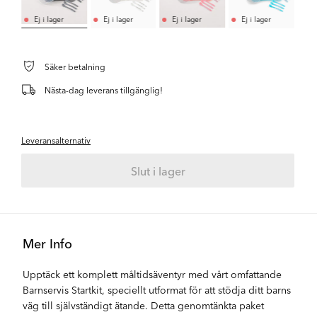
Ej i lager
Ej i lager
Ej i lager
Ej i lager
Säker betalning
Nästa-dag leverans tillgänglig!
Leveransalternativ
Slut i lager
Mer Info
Upptäck ett komplett måltidsäventyr med vårt omfattande
Barnservis Startkit, speciellt utformat för att stödja ditt barns
väg till självständigt ätande. Detta genomtänkta paket