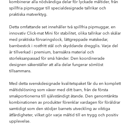
kombinerar alla nödvändiga delar för lyckade måltider, från
spillfria pipmuggar till specialdesignade tallrikar och
praktiska matverktyg.
Detta omfattande set innehåller två spillfria pipmuggar, en
innovativ Click-mat Mini för stabilitet, olika tallrikar och skålar
med praktiska förvaringslock, lättgreppade matskedar,
barnbestick i rostfritt stål och skyddande dregglis. Varje del
är tillverkad i premium, barnsäkra material och
storleksanpassad för små händer. Den koordinerade
designen säkerställer att alla delar fungerar sömlöst
tillsammans.
Med detta svenskdesignade kvalitetspaket får du en komplett
måltidslösning som växer med ditt barn, från de första
smakportionerna till självständigt ätande. Den genomtänkta
kombinationen av produkter förenklar vardagen för föräldrar
samtidigt som den stödjer barnets utveckling av viktiga
ätfärdigheter, vilket gör varje måltid till en trygg och positiv
upplevelse.