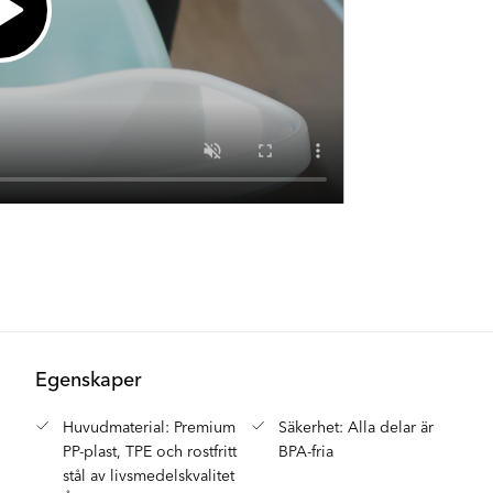
Ej i lager
Ej i lager
Ej i lager
Ej i lager
Egenskaper
Huvudmaterial: Premium
Säkerhet: Alla delar är
PP-plast, TPE och rostfritt
BPA-fria
stål av livsmedelskvalitet