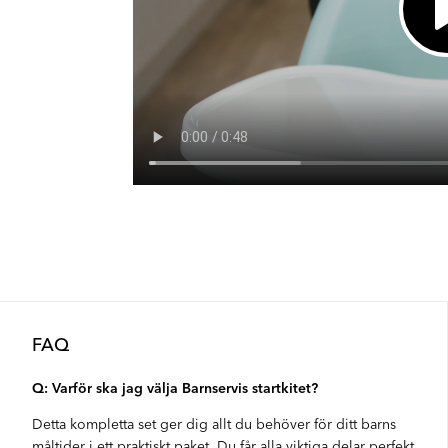
Ej i lager
Ej i lager
Ej i lager
FAQ
Q: Varför ska jag välja Barnservis startkitet?
Detta kompletta set ger dig allt du behöver för ditt barns
måltider i ett praktiskt paket. Du får alla viktiga delar perfekt