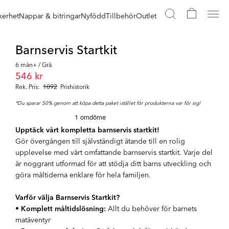
kerhet
Nappar & bitringar
Nyfödd
Tillbehör
Outlet
Barnservis Startkit
6 mån+ / Grå
546 kr
Rek. Pris:
1092
Prishistorik
*Du sparar 50% genom att köpa detta paket istället för produkterna var för sig!
Upptäck vårt kompletta barnservis startkit!
Gör övergången till självständigt ätande till en rolig
upplevelse med vårt omfattande barnservis startkit. Varje del
är noggrant utformad för att stödja ditt barns utveckling och
göra måltiderna enklare för hela familjen.
Varför välja Barnservis Startkit?
•
Komplett måltidslösning:
Allt du behöver för barnets
matäventyr