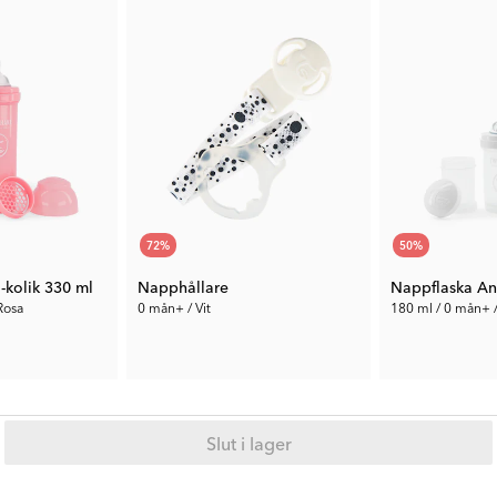
72
%
50
%
-kolik 330 ml
Napphållare
Nappflaska Ant
Rosa
0 mån+ / Vit
180 ml / 0 mån+ /
19 kr
45 kr
Tid. Pris:
69 kr
Tid. Pris:
89 kr
Slut i lager