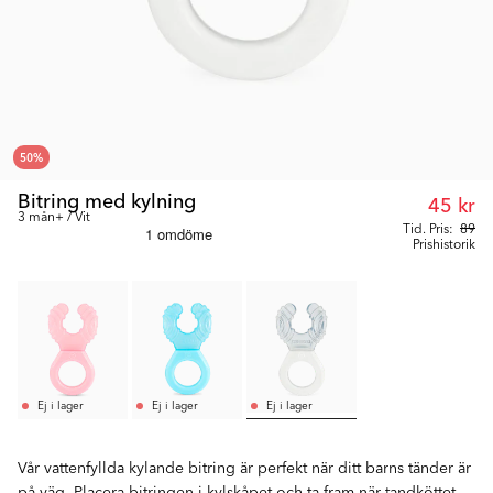
50
%
Bitring med kylning
45 kr
3 mån+ / Vit
Tid. Pris:
89
Prishistorik
Ej i lager
Ej i lager
Ej i lager
Vår vattenfyllda kylande bitring är perfekt när ditt barns tänder är
på väg. Placera bitringen i kylskåpet och ta fram när tandköttet