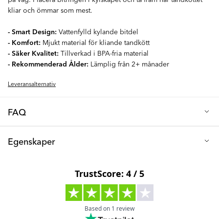
kliar och ömmar som mest.
- Smart Design:
Vattenfylld kylande bitdel
- Komfort:
Mjukt material för kliande tandkött
- Säker Kvalitet:
Tillverkad i BPA-fria material
- Rekommenderad Ålder:
Lämplig från 2+ månader
Leveransalternativ
FAQ
Q: Är kylbitringarna gjorda av säkra material?
Egenskaper
Absolut, de är BPA-fria – en säker och trygg produkt för dig och
ditt barn.
Material: PP-plast, EVA & destillerat vatten
Q: Kan jag sterilisera bitleksaken?
Fri Från: BPA
Sterilisera endast bitleksaken för hand. Koka inte, använd inte
Ålder: 2+ månader
diskmaskin eller steriliseringsmaskin.
Tål att kylas i kylskåp: Ja