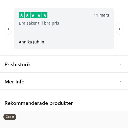
Prishistorik
Lägsta försäljningspris de senaste 30 dagarna: 60 kr
Mer Info
Många barn sover som bäst utomhus i barnvagnen, men för att
både du och ditt barn ska känna trygghet är ett
Rekommenderade produkter
myggnät/insektsnät ett bra komplement och ett bra skydd mot
ovälkomna mygg, kryp och insekter.
Outlet