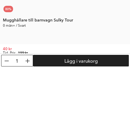
80
%
Mugghållare till barnvagn Sulky Tour
0 mån+ / Svart
40 kr
Tid. Pris:
199 kr
1
Lägg i varukorg