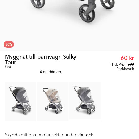
80
%
Myggnät till barnvagn Sulky
60 kr
Tour
Tid. Pris:
299
Grå
Prishistorik
Skydda ditt barn mot insekter under vår- och