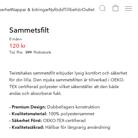
kerhet
Nappar & bitringar
Nyfödd
Tillbehör
Outlet
Sammetsfilt
0 mån+
120 kr
Tid. Pris:
399
Prishistorik
Twistshakes sammetsfilt erbjuder lyxig komfort och säkerhet
för din lilla. Den mjuka sammetsfilten är tillverkad i OEKO-
TEX certifierad polyester vilket säkerställer att den både
andas och absorberar fukt.
- Premium Design:
Dubbellagers konstruktion
- Kvalitetsmaterial:
100% polyestersammet
- Säkerhet Först:
OEKO-TEX-certifierad
- Kvalitetssäkrad:
Hållbar för långvarig användning