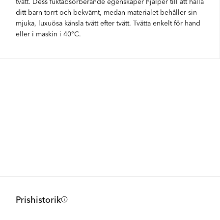
tvätt. Dess fuktabsorberande egenskaper hjälper till att hålla
ditt barn torrt och bekvämt, medan materialet behåller sin
mjuka, luxuösa känsla tvätt efter tvätt. Tvätta enkelt för hand
eller i maskin i 40°C.
Prishistorik