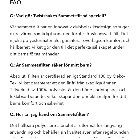
FAQ
Q: Vad gör Twistshakes Sammetsfilt så speciell?
Vår sammetsfilt har en innovativ dubbelskiktsdesign som ger
extra värme samtidigt som den förblir förvånansvärt lätt. Det
mjuka polyestermaterialet garanterar överlägsen komfort och
hållbarhet, vilket gör den till det perfekta sällskapet under
ditt barns första månader.
Q: Är Sammetsfilten säker för mitt barn?
Absolut! Filten är certifierad enligt Standard 100 by Oeko-
Tex, vilket garanterar att den är fri från skadliga ämnen.
Tillverkad av 100% polyester är den både andningsbar och
fuktabsorberande, vilket skapar den perfekta miljön för ditt
barns komfort och säkerhet.
Q: Hur tar jag hand om Sammetsfilten?
Det hållbara polyestermaterialet är utformat för långvarig
användning och behåller sin kvalitet även efter regelbunden