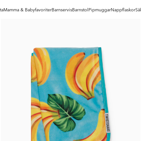
ta
Mamma & Babyfavoriter
Barnservis
Barnstol
Pipmuggar
Nappflaskor
Sä