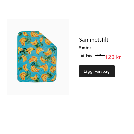
Sammetsfilt
0 mån+
Tid. Pris:
399 kr
120 kr
Lägg i varukorg