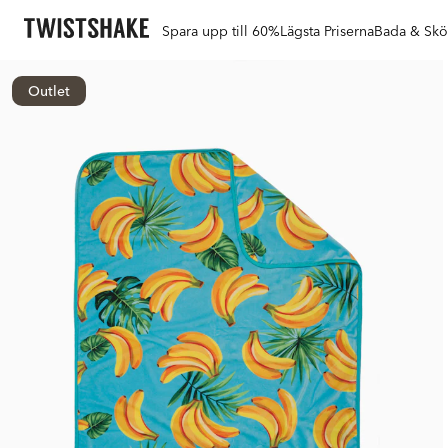
Spara upp till 60%
Lägsta Priserna
Bada & Skö
Outlet