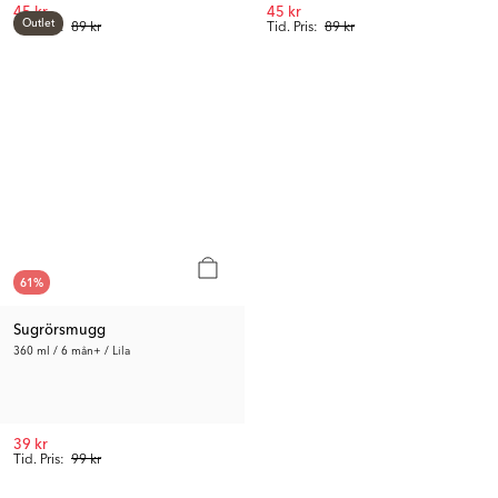
45 kr
45 kr
Outlet
Tid. Pris:
89 kr
Tid. Pris:
89 kr
61
%
Sugrörsmugg
360 ml / 6 mån+ / Lila
39 kr
Tid. Pris:
99 kr