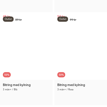
45 kr
50 kr
Outlet
Outlet
Tid. Pris:
89 kr
Tid. Pris:
99 kr
50
%
50
%
Bitring med kylning
Bitring med kylning
3 mån+ / Blå
3 mån+ / Rosa