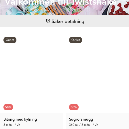
Välkommen till Twistshake
Säker betalning
Outlet
Outlet
50
%
50
%
Bitring med kylning
Sugrörsmugg
3 mån+ / Vit
360 ml / 6 mån+ / Vit