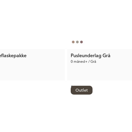
eflaskepakke
Pusleunderlag Grå
0 måned+ / Grå
559 kr.
Outlet