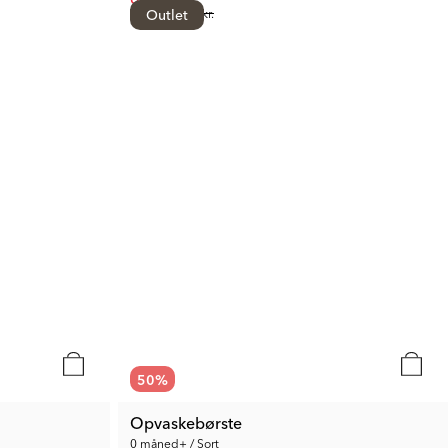
Tidl. Pris:
Outlet
48 kr.
50
%
Opvaskebørste
0 måned+ / Sort