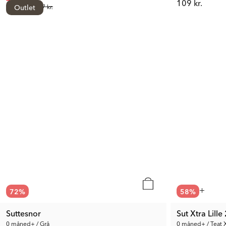
109 kr.
Anb. Pris:
Outlet
657 kr.
72
%
58
%
Suttesnor
Sut Xtra Lille
0 måned+ / Grå
0 måned+ / Teat 