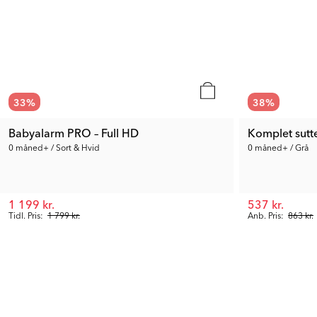
33
%
38
%
Babyalarm PRO – Full HD
Komplet sutt
0 måned+ / Sort & Hvid
0 måned+ / Grå
1 199 kr.
537 kr.
Tidl. Pris:
1 799 kr.
Anb. Pris:
863 kr.