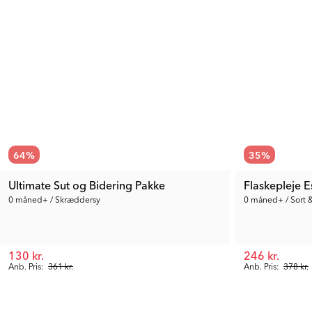
64
%
35
%
Ultimate Sut og Bidering Pakke
Flaskepleje E
0 måned+ / Skræddersy
0 måned+ / Sort 
130 kr.
246 kr.
Anb. Pris:
361 kr.
Anb. Pris:
378 kr.