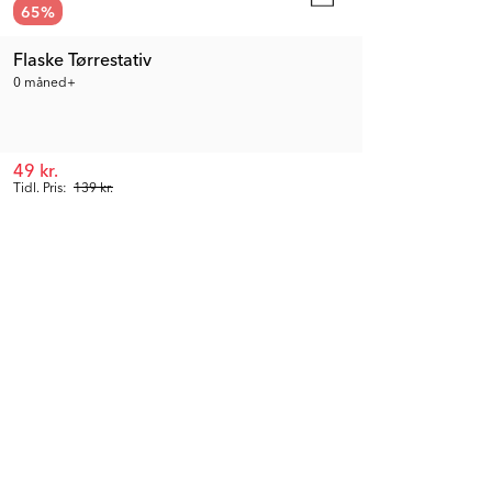
65
%
Flaske Tørrestativ
0 måned+
49 kr.
Tidl. Pris:
139 kr.