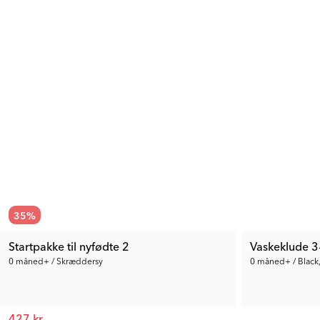
35
%
Startpakke til nyfødte 2
Vaskeklude 3
0 måned+ / Skræddersy
0 måned+ / Black
427 kr.