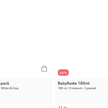
50
%
-pack
Babyflaske 180ml
, White & Grey
180 ml / 0 måned+ / Lyserød
31 kr.