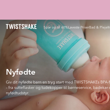
Spar op til 60%
Laveste Priser
Bad & Pleje
M
Nyfødte
Giv dit nyfødte barn en tryg start med TWISTSHAKEs BPA-f
– fra sutteflasker og tudekopper til børneservice, badekar
nyfødtudstyr.