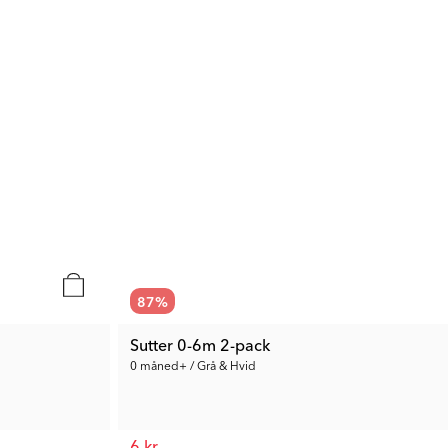
87
%
Sutter 0-6m 2-pack
0 måned+ / Grå & Hvid
6 kr.