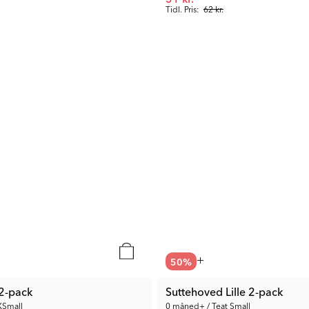
Tidl. Pris:
62 kr.
50
%
 2-pack
Suttehoved Lille 2-pack
XSmall
0 måned+ / Teat Small