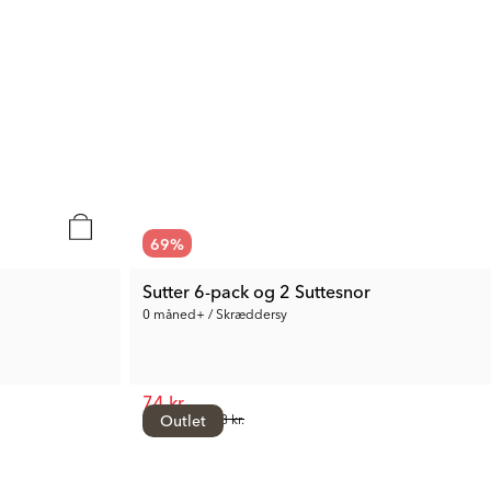
69
%
Sutter 6-pack og 2 Suttesnor
0 måned+ / Skræddersy
74 kr.
Anb. Pris:
Outlet
238 kr.