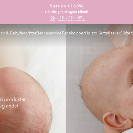
Spar op til 60%
Gå ikke glip af ugens tilbud!
02
10
40
05
days
hours
minutes
seconds
or & Babyfavoritter
Børneservice
Tudekopper
Højstol
Sutteflasker
Sikker
ri produkter
 og andet