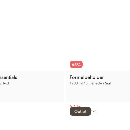
68
%
ssentials
Formelbeholder
& Hvid
1700 ml / 0 måned+ / Sort
57 kr.
Tidl. Pris:
Outlet
179 kr.