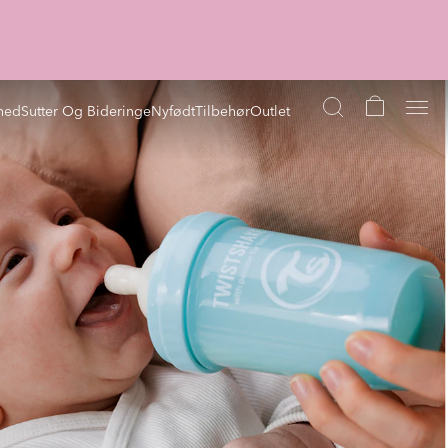
hed
Sutter Og Bideringe
Nyfødt
Tilbehør
Outlet