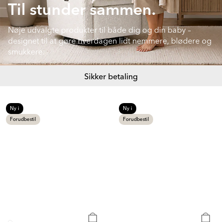
Til stunder sammen.
Nøje udvalgte produkter til både dig og din baby –
designet til at gøre hverdagen lidt nemmere, blødere og
smukkere.
Sikker betaling
Ny i
Ny i
Forudbestil
Forudbestil