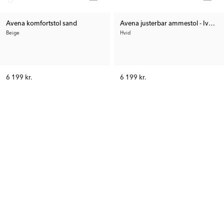
Avena komfortstol sand
Avena justerbar ammestol - Ivory
Beige
Hvid
6 199 kr.
6 199 kr.