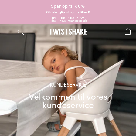
Spar op til 60%
Gå ikke glip af ugens tilbud!
01
08
08
58
days
hours
minutes
seconds
KUNDESERVICE
Velkommen til vores
kundeservice