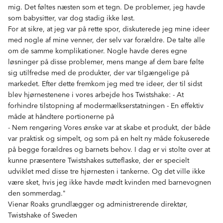
mig. Det føltes næsten som et tegn. De problemer, jeg havde
som babysitter, var dog stadig ikke løst.
For at sikre, at jeg var på rette spor, diskuterede jeg mine ideer
med nogle af mine venner, der selv var forældre. De talte alle
om de samme komplikationer. Nogle havde deres egne
løsninger på disse problemer, mens mange af dem bare følte
sig utilfredse med de produkter, der var tilgængelige på
markedet. Efter dette fremkom jeg med tre ideer, der til sidst
blev hjørnestenene i vores arbejde hos Twistshake: - At
forhindre tilstopning af modermælkserstatningen - En effektiv
måde at håndtere portionerne på
- Nem rengøring Vores ønske var at skabe et produkt, der både
var praktisk og simpelt, og som på en helt ny måde fokuserede
på begge forældres og barnets behov. I dag er vi stolte over at
kunne præsentere Twistshakes sutteflaske, der er specielt
udviklet med disse tre hjørnesten i tankerne. Og det ville ikke
være sket, hvis jeg ikke havde mødt kvinden med barnevognen
den sommerdag."
Vienar Roaks grundlægger og administrerende direktør,
Twistshake of Sweden