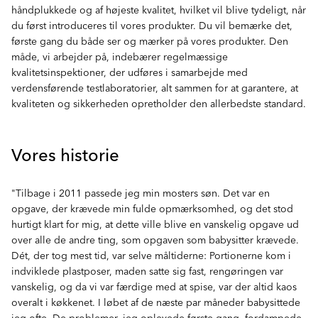
håndplukkede og af højeste kvalitet, hvilket vil blive tydeligt, når
du først introduceres til vores produkter. Du vil bemærke det,
første gang du både ser og mærker på vores produkter. Den
måde, vi arbejder på, indebærer regelmæssige
kvalitetsinspektioner, der udføres i samarbejde med
verdensførende testlaboratorier, alt sammen for at garantere, at
kvaliteten og sikkerheden opretholder den allerbedste standard.
Vores historie
"Tilbage i 2011 passede jeg min mosters søn. Det var en
opgave, der krævede min fulde opmærksomhed, og det stod
hurtigt klart for mig, at dette ville blive en vanskelig opgave ud
over alle de andre ting, som opgaven som babysitter krævede.
Dét, der tog mest tid, var selve måltiderne: Portionerne kom i
indviklede plastposer, maden satte sig fast, rengøringen var
vanskelig, og da vi var færdige med at spise, var der altid kaos
overalt i køkkenet. I løbet af de næste par måneder babysittede
jeg ofte. De problemer, jeg oplevede første gang, fordampede