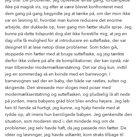
ikke på magisk vis, og efter at være blevet konfronteret med
dem gang på gang begyndte jeg at tænke på, om der mon ikke
var en løsning til, hvordan man kunne reducere det enorme
arbejde, der dukkede op, hver gang min fætter skulle spise. Jeg
kunne på dette tidspunkt dog slet ikke forestille mig, at jeg en
dag ville få mulighed for at introducere en sutteflaske, der var
designet til at løse netop disse problemer. Som tiden gik,
stoppede min fætter med at bruge sutteflaske, og jeg tænkte
derfor ikke videre på alle de komplikationer, der kan opstå, når
man tilbereder modermælkserstatning. Det var dog kun, indtil
jeg en sommerdag så en kvinde med en barnevogn. I
barnevognen sad der en baby, der både var rastløs, sulten og
skrigende. Den stressede mor sloges med poser med
modermælkserstatning og sutteflasken, og pludselig lå alt nede
på jorden, mens babyens gråd blot blev endnu højere. Jeg løb
hen til hende så hurtigt, jeg kunne, og hjalp hende med at
rydde op, alt imens hun beroligede babyen. Jeg genkendte den
situation, som moderen stod i; det mindede mig om de
problemer, jeg selv havde haft, da jeg passede min fætter. De
idéer og løsninger, jeg havde udtænkt, kom straks tilbage til