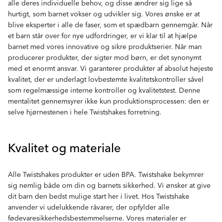
alle deres individuelle behov, og disse ændrer sig lige så
hurtigt, som barnet vokser og udvikler sig. Vores ønske er at
blive eksperter i alle de faser, som et spædbarn gennemgår. Når
et barn står over for nye udfordringer, er vi klar til at hjælpe
barnet med vores innovative og sikre produktserier. Når man
producerer produkter, der sigter mod børn, er det synonymt
med et enormt ansvar. Vi garanterer produkter af absolut højeste
kvalitet, der er underlagt lovbestemte kvalitetskontroller såvel
som regelmæssige interne kontroller og kvalitetstest. Denne
mentalitet gennemsyrer ikke kun produktionsprocessen: den er
selve hjørnestenen i hele Twistshakes forretning.
Kvalitet og materiale
Alle Twistshakes produkter er uden BPA. Twistshake bekymrer
sig nemlig både om din og barnets sikkerhed. Vi ønsker at give
dit barn den bedst mulige start her i livet. Hos Twistshake
anvender vi udelukkende råvarer, der opfylder alle
fødevaresikkerhedsbestemmelserne. Vores materialer er