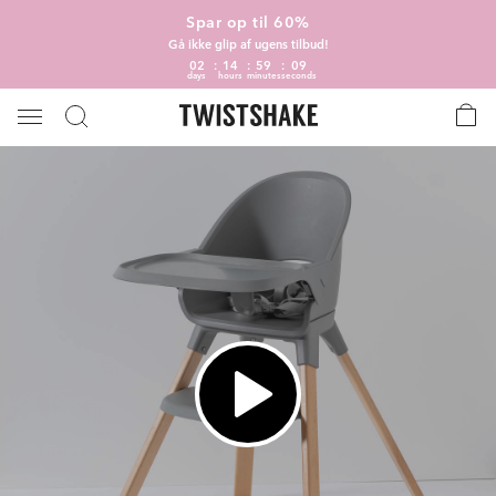
Spar op til 60%
Gå ikke glip af ugens tilbud!
02
14
59
09
days
hours
minutes
seconds