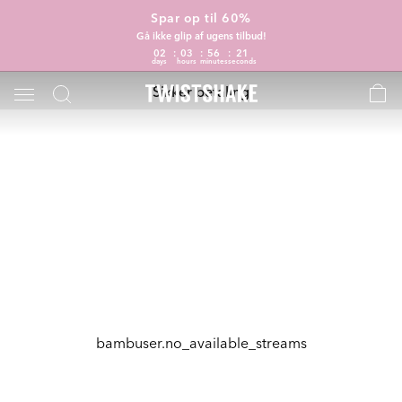
Spar op til 60%
Gå ikke glip af ugens tilbud!
02
03
56
21
days
hours
minutes
seconds
Sikker betaling
bambuser.no_available_streams