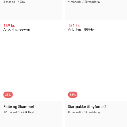
6 måned+ / Grå
4 måned+ / Skræddersy
159 kr.
151 kr.
Anb. Pris:
357 kr.
Anb. Pris:
301 kr.
35
%
35
%
Potte og Skammel
Startpakke til nyfødte 2
12 måned / Grå & Hvid
0 måned+ / Skræddersy