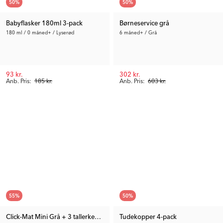
50
%
50
%
Babyflasker 180ml 3-pack
Børneservice grå
180 ml / 0 måned+ / Lyserød
6 måned+ / Grå
93 kr.
302 kr.
Anb. Pris:
185 kr.
Anb. Pris:
603 kr.
55
%
50
%
Click-Mat Mini Grå + 3 tallerkener
Tudekopper 4-pack