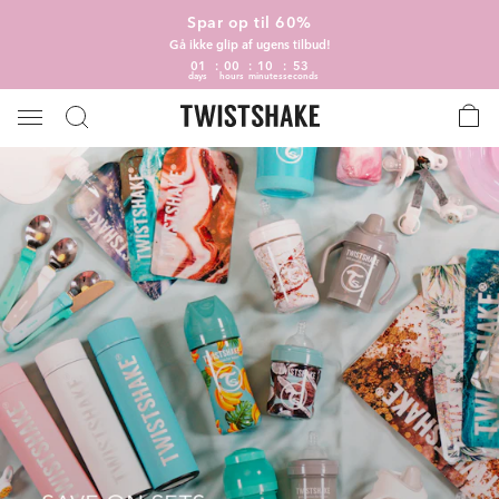
Spar op til 60%
Gå ikke glip af ugens tilbud!
01
00
10
52
days
hours
minutes
seconds