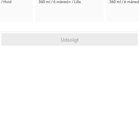
 / Hvid
360 ml / 6 måned+ / Lilla
360 ml / 6 måned
27 kr.
35 kr.
Tidl. Pris:
69 kr.
Tidl. Pris:
69 kr.
Udsolgt