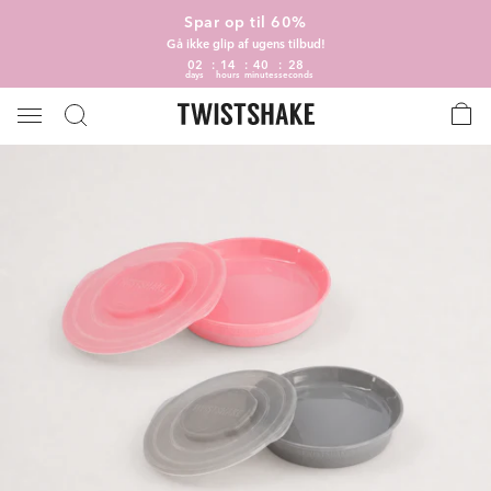
Spar op til 60%
Gå ikke glip af ugens tilbud!
02
14
40
28
days
hours
minutes
seconds