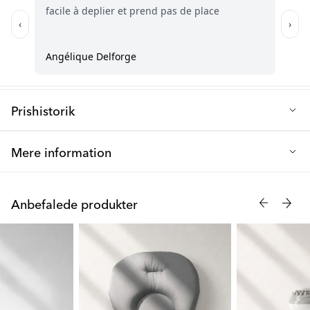
produkt, gem den til kram efter badet.
Materiale: PP-plast og TPE-gummi
Q: Hvordan er vores badekar en game-changer for små rum?
Indeholder ikke: BPA, PVC og phthalater
Dets slanke design klappes sammen på et øjeblik (til kun 10 cm i
tykkelse!). Gem det under en seng eller et almindeligt badekar, i
et skab eller bag et forhæng. Din fantasi sætter grænsen.
Prishistorik
Laveste salgspris de sidste 30 dage: 293 kr.
Mere information
Vælg et badekar med smarte funktioner. Det sammenklappelige
badekar optager minimal plads på dit badeværelse og kan
Anbefalede produkter
bruges i mange år. Det har sikkerhedslås og skridsikre ben, som
gør, at det står stabilt på gulvet. Det har også en skridsikker
siddemåtte, som forhindrer din baby i at glide, når den sidder
ned.
Badekarret er fremstillet af sikre materialer og kan rumme op til
30 liter vand. Tøm badekarret ved at fjerne bundproppen, når