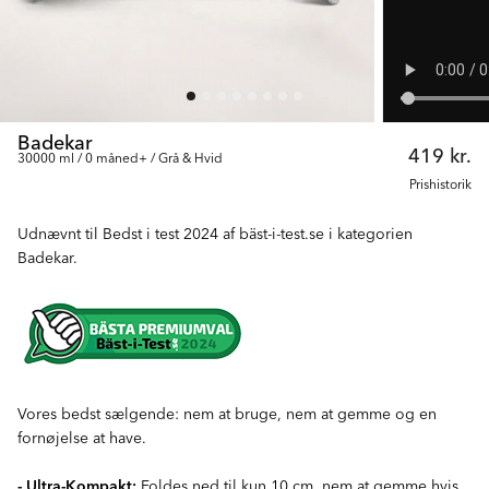
Badekar
419 kr.
30000 ml / 0 måned+ / Grå & Hvid
Prishistorik
Udnævnt til Bedst i test 2024 af bäst-i-test.se i kategorien
Badekar.
Vores bedst sælgende: nem at bruge, nem at gemme og en
fornøjelse at have.
- Ultra-Kompakt:
Foldes ned til kun 10 cm, nem at gemme hvis