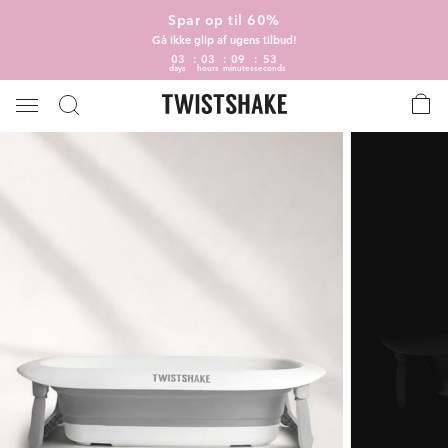
Spar op til 60%
Gå ikke glip af ugens tilbud!
03
03
09
53
days
hours
minutes
seconds