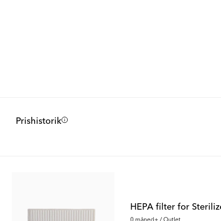
Prishistorik
HEPA filter for Steriliz
0 måned+ / Outlet