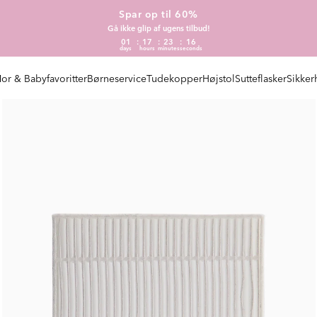
Spar op til 60%
Gå ikke glip af ugens tilbud!
01
17
23
15
days
hours
minutes
seconds
or & Babyfavoritter
Børneservice
Tudekopper
Højstol
Sutteflasker
Sikker