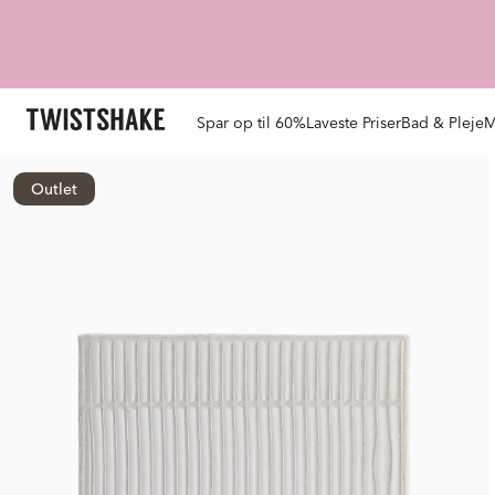
Spar op til 60%
Laveste Priser
Bad & Pleje
M
Outlet