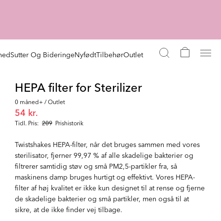
hed
Sutter Og Bideringe
Nyfødt
Tilbehør
Outlet
HEPA filter for Sterilizer
0 måned+ / Outlet
54 kr.
Tidl. Pris:
209
Prishistorik
Twistshakes HEPA-filter, når det bruges sammen med vores
sterilisator, fjerner 99,97 % af alle skadelige bakterier og
filtrerer samtidig støv og små PM2,5-partikler fra, så
maskinens damp bruges hurtigt og effektivt. Vores HEPA-
filter af høj kvalitet er ikke kun designet til at rense og fjerne
de skadelige bakterier og små partikler, men også til at
sikre, at de ikke finder vej tilbage.