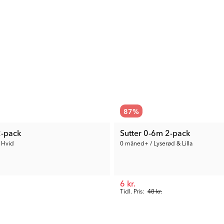
87
%
2-pack
Sutter 0-6m 2-pack
 Hvid
0 måned+ / Lyserød & Lilla
6 kr.
Tidl. Pris:
48 kr.