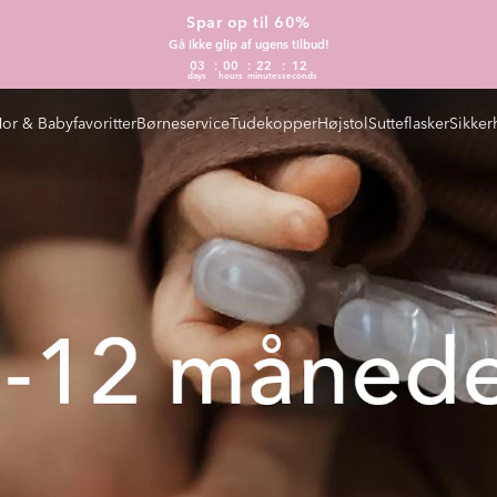
Spar op til 60%
Gå ikke glip af ugens tilbud!
03
00
22
11
days
hours
minutes
seconds
or & Babyfavoritter
Børneservice
Tudekopper
Højstol
Sutteflasker
Sikker