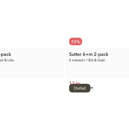
72
%
-pack
Sutter 6+m 2-pack
d & Lilla
6 måned+ / Blå & Grøn
13 kr.
Tidl. Pris:
Outlet
48 kr.