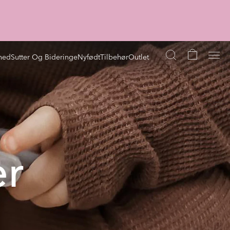
hed
Sutter Og Bideringe
Nyfødt
Tilbehør
Outlet