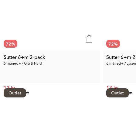
72
%
72
%
Sutter 6+m 2-pack
Sutter 6+m 2
6 måned+ / Grå & Hvid
6 måned+ / Lyserø
13 kr.
13 kr.
Tidl. Pris:
Outlet
48 kr.
Tidl. Pris:
Outlet
48 kr.