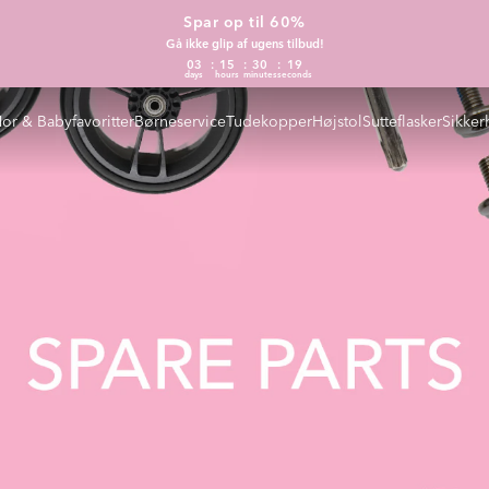
Spar op til 60%
Gå ikke glip af ugens tilbud!
03
15
30
18
days
hours
minutes
seconds
or & Babyfavoritter
Børneservice
Tudekopper
Højstol
Sutteflasker
Sikker