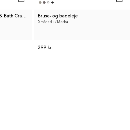
& Bath Cradle, Rinser, 6x Toys Faded Pink
Bruse- og badeleje
0 måned+ / Mocha
299 kr.