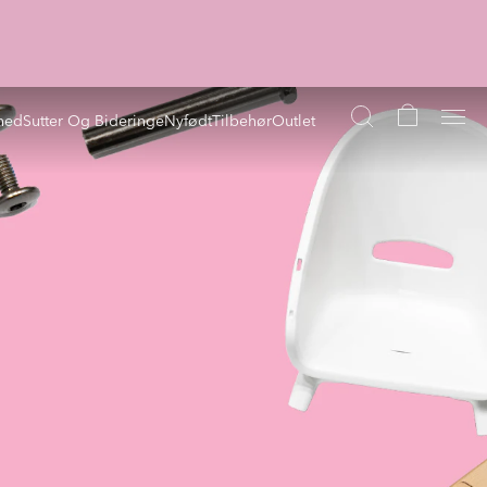
hed
Sutter Og Bideringe
Nyfødt
Tilbehør
Outlet