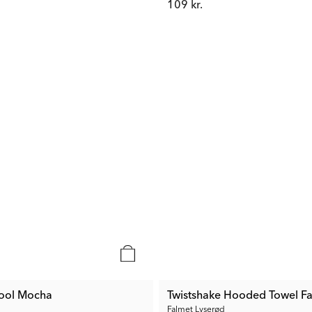
109 kr.
tool Mocha
Twistshake Hooded Towel F
Falmet Lyserød