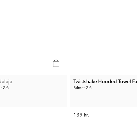
deleje
Twistshake Hooded Towel F
t Grå
Falmet Grå
139 kr.