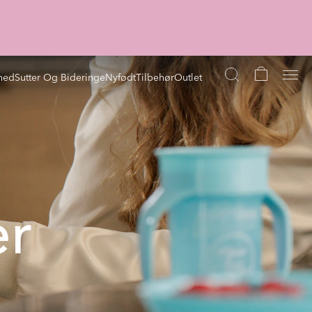
hed
Sutter Og Bideringe
Nyfødt
Tilbehør
Outlet