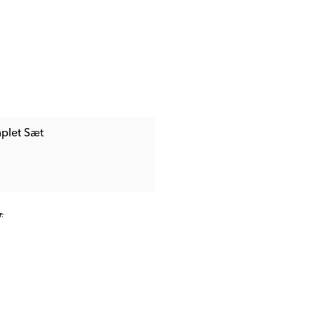
mplet Sæt
.