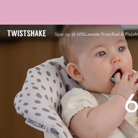
Spar op til 60%
Laveste Priser
Bad & Pleje
M