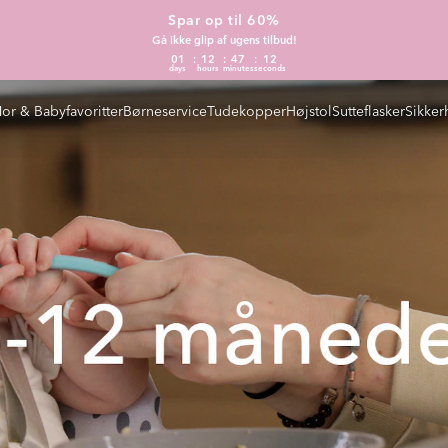
Spar op til 60%
Gå ikke glip af ugens tilbud!
01
12
47
11
days
hours
minutes
seconds
or & Babyfavoritter
Børneservice
Tudekopper
Højstol
Sutteflasker
Sikker