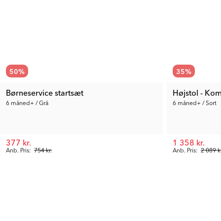
50
%
35
%
Børneservice startsæt
Højstol - Ko
6 måned+ / Grå
6 måned+ / Sort
377 kr.
1 358 kr.
Anb. Pris:
754 kr.
Anb. Pris:
2 089 kr