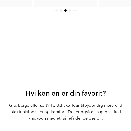
42 kr.
319 kr.
Tidl. Pris:
209 kr.
Hvilken en er din favorit?
Grå, beige eller sort? Twistshake Tour tilbyder dig mere end
blot funktionalitet og komfort. Det er også en super stilfuld
klapvogn med et iøjnefaldende design.