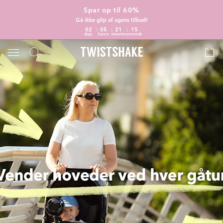
Spar op til 60%
Gå ikke glip af ugens tilbud!
02
05
21
15
days
hours
minutes
seconds