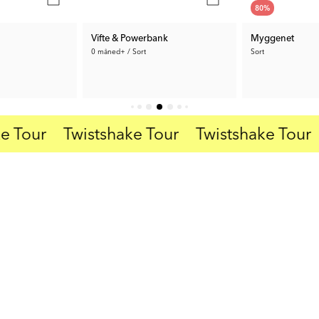
80
%
Vifte & Powerbank
Myggenet
0 måned+ / Sort
Sort
42 kr.
319 kr.
Tidl. Pris:
209 kr.
Tour
Twistshake Tour
Twistshake Tour
T