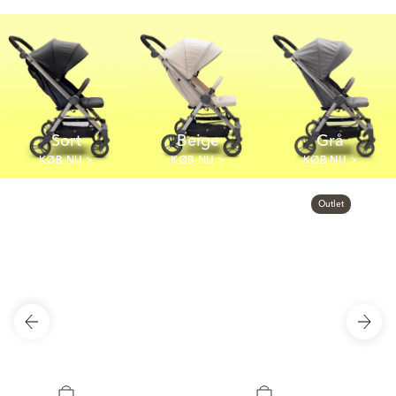
Sort
Beige
Grå
KØB NU >
KØB NU >
KØB NU >
Outlet