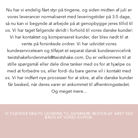
Nu har vi endelig fået styr på tingene, og siden midten af juli er
vores leverancer normaliseret med leveringstider på 3-5 dage,
så nu kan vi begynde at arbejde på at genopbygge jeres tillid til
os. Vi har taget følgende skridt i forhold til vores danske kunder:
Vi har kontaktet og kompenseret kunder, der blev nødt til at
vente på forsinkede ordrer. Vi har udvidet vores
kundeserviceteam og tilføjet et separat dansk kundeservicelink
twistshakefordenmark@twistshake.com. Du er velkommen til at
stille spørgsmål eller dele dine tanker med os for at hjælpe os
med at forbedre os, eller fordi du bare gerne vil i kontakt med
os. Vi har indført nye processer for at sikre, at alle danske kunder
får besked, når deres varer er ankommet til afhentningsstedet.
Og meget mere...
VI TILBYDER GRATIS LEVERING TIL DANMARK RESTEN AF ÅRET VED
BRUG AF VORES KUPON: