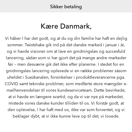
Sikker betaling
Kære Danmark,
Vi håber I har det godt, og at du og din familie har haft en dejlig
sommer. Twistshake gik ind på det danske marked i januar i år,
og vi havde visioner om at lave en gnidningsløs og succesfuld
lancering, sådan som vi har gjort det på mange andre markeder
før – men desværre gik det ikke efter planerne. I stedet for en
gnidningsløs lancering oplevede vi en række problemer såsom
uheldet i Suezkanalen, forsinkelser i produktleverancerne pga.
COVID samt tekniske problmer, som medførte store mængder e-
mailhenvendelser til vores kundeserviceteam. Dette bevirkede,
at vi havde en længere svartid, og da vi var nye på markedet,
mistede vores danske kunder tilliden til os. Vi forstår godt, at
den oplevelse, I har haft med os, ikke var som forventet, og vi
beklager dybt, at vi ikke kunne leve op til det, vi lovede.