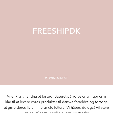
FREESHIPDK
#TWISTSHAKE
Vi er klar til endnu et forsøg. Baseret på vores erfaringer er vi
klar til at levere vores produkter til danske forældre og forsøge
at gøre deres liv en lille smule lettere. Vi håber, du også vil være
en del af dette. Kærlig hilsen Twistshake