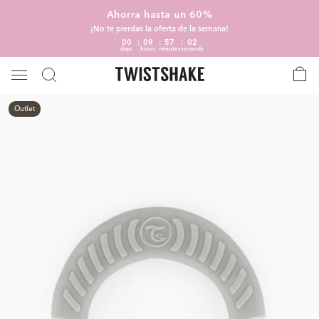
Ahorra hasta un 60%
¡No te pierdas la oferta de la semana!
00
09
57
01
days
hours
minutes
seconds
Outlet