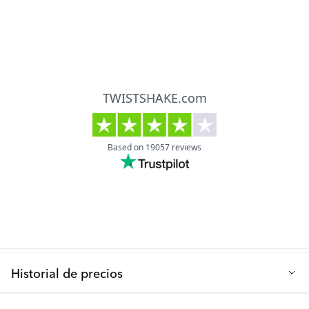
¡Sí lo están! – Nuestros mordedores están hechos de plástico PP
y caucho TPE.
Material: plástico PP y caucho TPE
P: ¿Puedo esterilizar el mordedor?
Libre de: BPA
Puedes esterilizar el mordedor en el lavavajillas o a mano. Sin
Edad: 1+ mes
embargo, no lo hiervas ni uses una máquina de esterilización.
Historial de precios
Precio de venta más bajo de los últimos 30 días: 1.89 €