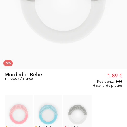
79
%
Mordedor Bebé
1.89 €
3 meses+ / Blanco
Precio ant.:
8.99
Historial de precios
Low stock
Low stock
Agotado