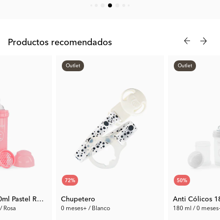
Productos recomendados
Outlet
Outlet
72
%
50
%
Anti Cólicos 330ml Pastel Rosa
Chupetero
Anti Cólicos 
/ Rosa
0 meses+ / Blanco
180 ml / 0 meses